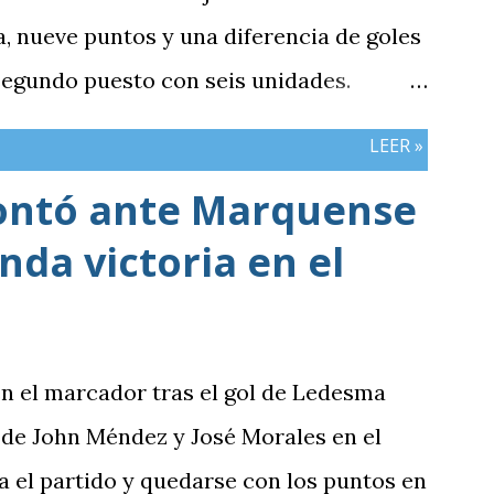
 nueve puntos y una diferencia de goles
 segundo puesto con seis unidades.
n tres puntos y diferencia de -1,
LEER »
cerró sin sumar. ¿Por qué Guatemala
ontó ante Marquense
e otros resultados? Porque el equipo
da victoria en el
iones frente al rival más débil del
e definían la clasificación fue superado
siva y generación de ocasiones de gol. La
inó siendo la consecuencia más visible
en el marcador tras el gol de Ledesma
había manifestado ante Costa Rica y que
 de John Méndez y José Morales en el
 la última jornada pendiente de otros
a el partido y quedarse con los puntos en