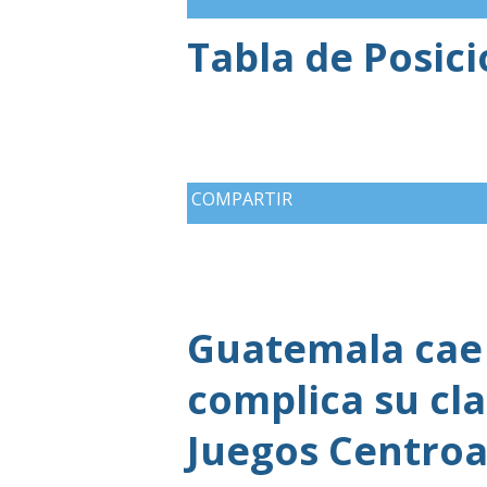
de oros (10).
Tabla de Posic
COMPARTIR
Guatemala cae 
complica su cla
Juegos Centroa