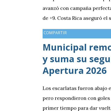
avanzó con campaña perfecta,
de +9. Costa Rica aseguró el
Guatemala finalizó tercera co
COMPARTIR
mientras Antigua y Barbuda 
Municipal rem
terminó tercera y dependió d
y suma su segun
solo consiguió imponer condic
grupo. En los dos partidos qu
Apertura 2026
en posesión, producción ofen
goleada frente a México term
Los escarlatas fueron abajo 
de una diferencia que ya se 
pero respondieron con goles
obligó a la Bicolor a llegar a
primer tiempo para dar vuelt