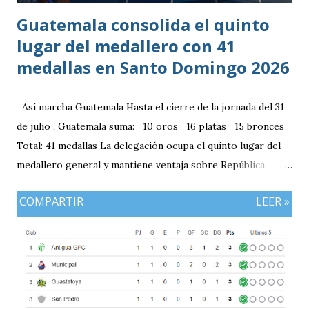
Guatemala consolida el quinto
lugar del medallero con 41
medallas en Santo Domingo 2026
Así marcha Guatemala Hasta el cierre de la jornada del 31
de julio , Guatemala suma: 10 oros 16 platas 15 bronces
Total: 41 medallas La delegación ocupa el quinto lugar del
medallero general y mantiene ventaja sobre República
Dominicana gracias a la mayor cantidad de medallas de
COMPARTIR
LEER »
plata, aunque ambos países registran el mismo número de
oros (10).