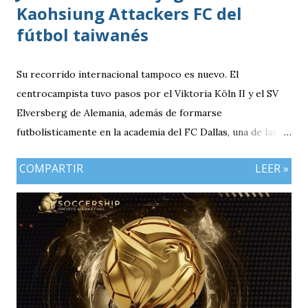
Kaohsiung Attackers FC del
fútbol taiwanés
Su recorrido internacional tampoco es nuevo. El
centrocampista tuvo pasos por el Viktoria Köln II y el SV
Elversberg de Alemania, además de formarse
futbolísticamente en la academia del FC Dallas, una de las
canteras más reconocidas de los Estados Unidos,
COMPARTIR
LEER »
experiencia que marcó el inicio de su desarrollo como
profesional. Ahora, el guatemalteco se incorpora al
Kaohsiung Attackers FC, una institución de crecimiento
reciente dentro del fútbol taiwanés. El club nació en 2016
con su equipo femenino y fue hasta 2025 cuando creó su
rama masculina, la cual comenzó su recorrido en la Segunda
División antes de conseguir el ascenso a la máxima
categoría.