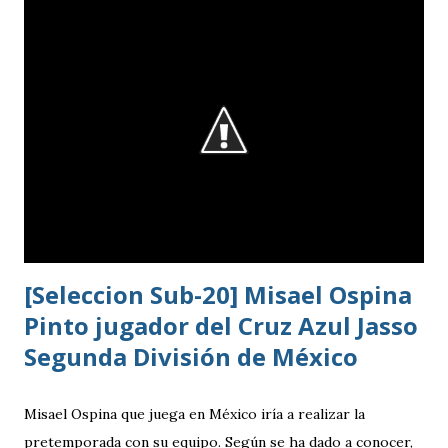
del estadio queda ahora en 7 mil aficionados. Este domingo
se implementará un parqueo cuyo costo es de Q25
quetzales pero tiene un cupo limitadp. Continúa vigente el
servicio anterior en donde los aficionados se podrán
estacionar en el Parqueo de Tikal Futura. via.
[Seleccion Sub-20] Misael Ospina
Pinto jugador del Cruz Azul Jasso
Segunda División de México
Misael Ospina que juega en México iría a realizar la
pretemporada con su equipo. Según se ha dado a conocer,