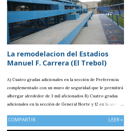
La remodelacion del Estadios
Manuel F. Carrera (El Trebol)
A) Cuatro gradas adicionales en la sección de Preferencia
complementado con un muro de seguridad que le permitirá
albergar alrededor de 3 mil aficionados B) Cuatro gradas
adicionales en la sección de General Norte y 12 en la anexa
que va a pemitir acomodar a 2 mil 400 aficionados más. C)
COMPARTIR
LEER »
El área de la General Sur con entrada independiente será
ahora la localidad para los visitantes. En resumen el aforo