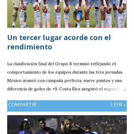
Un tercer lugar acorde con el
rendimiento
La clasificación final del Grupo B terminó reflejando el
comportamiento de los equipos durante las tres jornadas.
México avanzó con campaña perfecta, nueve puntos y una
diferencia de goles de +9. Costa Rica aseguró el segundo
puesto con seis unidades. Guatemala finalizó tercera con
COMPARTIR
LEER »
tres puntos y diferencia de -1, mientras Antigua y Barbuda
cerró sin sumar. ¿Por qué Guatemala terminó tercera y
dependió de otros resultados? Porque el equipo solo
consiguió imponer condiciones frente al rival más débil del