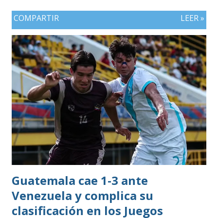
Dominicana gracias a la mayor cantidad de medallas de
COMPARTIR
LEER »
plata, aunque ambos países registran el mismo número de
oros (10).
Guatemala cae 1-3 ante
Venezuela y complica su
clasificación en los Juegos