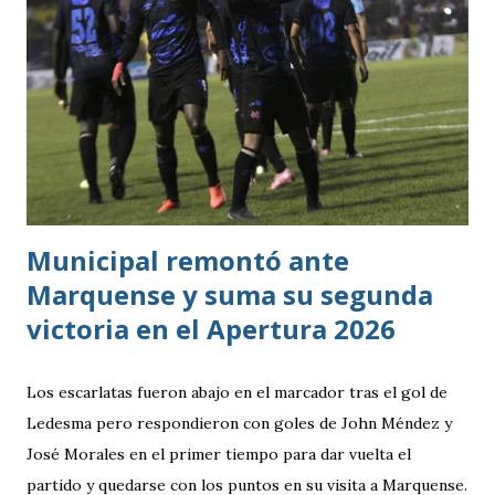
grupo. En los dos partidos que definían la clasificación fue
superado en posesión, producción ofensiva y generación de
ocasiones de gol. La goleada frente a México terminó
siendo la consecuencia más visible de una diferencia que ya
se había manifestado ante Costa Rica y que obligó a la
Bicolor a llegar a la última jornada pendiente de otros
resultados, particularmente del de Honduras vs. Panamá.
Municipal remontó ante
Marquense y suma su segunda
victoria en el Apertura 2026
Los escarlatas fueron abajo en el marcador tras el gol de
Ledesma pero respondieron con goles de John Méndez y
José Morales en el primer tiempo para dar vuelta el
partido y quedarse con los puntos en su visita a Marquense.