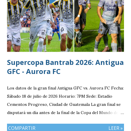
y fecha de nacimiento: Barberena, Santa Rosa, 29 de julio
1996 Posición: Volante por derecha Peso: 143 libras
Estatura: 1.75 metros Equipo: Cruz Azul de Segunda
División de México Estudios: Quinto bachillerato en México
via. luchosolares.blogspot.com
Supercopa Bantrab 2026: Antigua
GFC - Aurora FC
Los datos de la gran final Antigua GFC vs. Aurora FC Fecha:
Sábado 18 de julio de 2026 Horario: 7PM Sede: Estadio
Cementos Progreso, Ciudad de Guatemala La gran final se
disputará un día antes de la final de la Copa del Mundo de la
FIFA 2026 lo que convierte al 18 de julio en una jornada
COMPARTIR
LEER »
especialmente futbolera para los aficionados