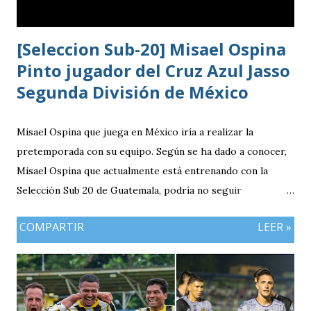
[Seleccion Sub-20] Misael Ospina
Pinto jugador del Cruz Azul Jasso
Segunda División de México
Misael Ospina que juega en México iría a realizar la
pretemporada con su equipo. Según se ha dado a conocer,
Misael Ospina que actualmente está entrenando con la
Selección Sub 20 de Guatemala, podría no seguir
entrenando con el combinado nacional porque su equipo, el
COMPARTIR
LEER »
Cruz Azul de México iniciará a realizar su pretemporada.
Bio Ospina, de madre guatemalteca y padre colombiano,
vivía en Estados Unidos antes de ir a ser una prueba a la
filial del Cruz Azul de México, club al que se vinculó tras
destacar en una gira en Europa. Misael Ospina Pinto Lugar