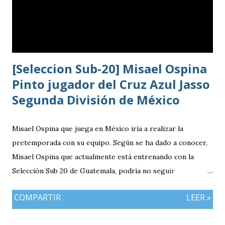
[Seleccion Sub-20] Misael Ospina
Pinto jugador del Cruz Azul Jasso
Segunda División de México
Misael Ospina que juega en México iría a realizar la
pretemporada con su equipo. Según se ha dado a conocer,
Misael Ospina que actualmente está entrenando con la
Selección Sub 20 de Guatemala, podría no seguir
entrenando con el combinado nacional porque su equipo, el
COMPARTIR
LEER »
Cruz Azul de México iniciará a realizar su pretemporada.
Bio Ospina, de madre guatemalteca y padre colombiano,