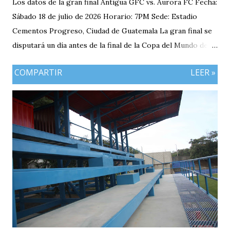
Los datos de la gran final Antigua GFC vs. Aurora FC Fecha:
Sábado 18 de julio de 2026 Horario: 7PM Sede: Estadio
Cementos Progreso, Ciudad de Guatemala La gran final se
disputará un día antes de la final de la Copa del Mundo de la
FIFA 2026 lo que convierte al 18 de julio en una jornada
COMPARTIR
LEER »
especialmente futbolera para los aficionados
guatemaltecos. Antigua GFC llega al partido como el
equipo más regular del torneo tras g