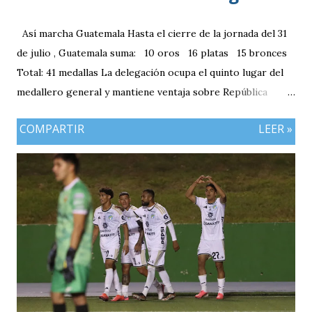
Así marcha Guatemala Hasta el cierre de la jornada del 31
de julio , Guatemala suma: 10 oros 16 platas 15 bronces
Total: 41 medallas La delegación ocupa el quinto lugar del
medallero general y mantiene ventaja sobre República
Dominicana gracias a la mayor cantidad de medallas de
COMPARTIR
LEER »
plata, aunque ambos países registran el mismo número de
oros (10).