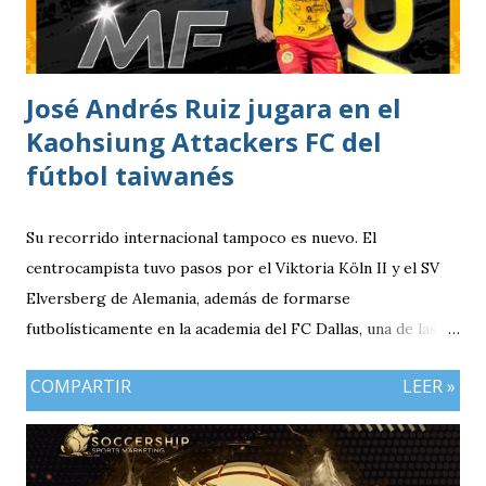
José Andrés Ruiz jugara en el
Kaohsiung Attackers FC del
fútbol taiwanés
Su recorrido internacional tampoco es nuevo. El
centrocampista tuvo pasos por el Viktoria Köln II y el SV
Elversberg de Alemania, además de formarse
futbolísticamente en la academia del FC Dallas, una de las
canteras más reconocidas de los Estados Unidos,
COMPARTIR
LEER »
experiencia que marcó el inicio de su desarrollo como
profesional. Ahora, el guatemalteco se incorpora al
Kaohsiung Attackers FC, una institución de crecimiento
reciente dentro del fútbol taiwanés. El club nació en 2016