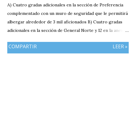
A) Cuatro gradas adicionales en la sección de Preferencia
complementado con un muro de seguridad que le permitirá
albergar alrededor de 3 mil aficionados B) Cuatro gradas
adicionales en la sección de General Norte y 12 en la anexa
que va a pemitir acomodar a 2 mil 400 aficionados más. C)
COMPARTIR
LEER »
El área de la General Sur con entrada independiente será
ahora la localidad para los visitantes. En resumen el aforo
del estadio queda ahora en 7 mil aficionados. Este domingo
se implementará un parqueo cuyo costo es de Q25
quetzales pero tiene un cupo limitadp. Continúa vigente el
servicio anterior en donde los aficionados se podrán
estacionar en el Parqueo de Tikal Futura. via.