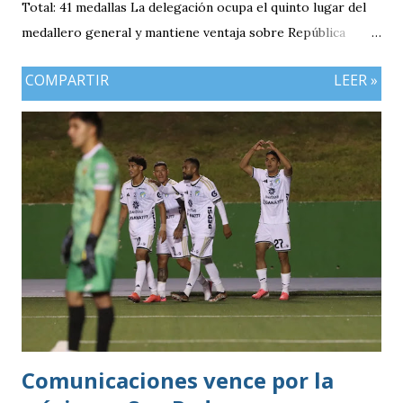
Total: 41 medallas La delegación ocupa el quinto lugar del
medallero general y mantiene ventaja sobre República
Dominicana gracias a la mayor cantidad de medallas de
COMPARTIR
LEER »
plata, aunque ambos países registran el mismo número de
oros (10).
Comunicaciones vence por la