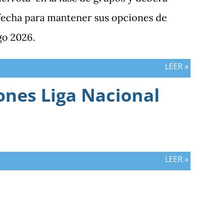
ornada pendiente de otros resultados,
 fecha para mantener sus opciones de
ras vs. Panamá.
go 2026.
LEER »
ones Liga Nacional
LEER »