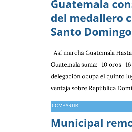
Guatemala cons
del medallero 
Santo Domingo
Así marcha Guatemala Hasta el 
Guatemala suma: 10 oros 16 p
delegación ocupa el quinto lu
ventaja sobre República Domi
medallas de plata, aunque am
COMPARTIR
oros (10).
Municipal rem