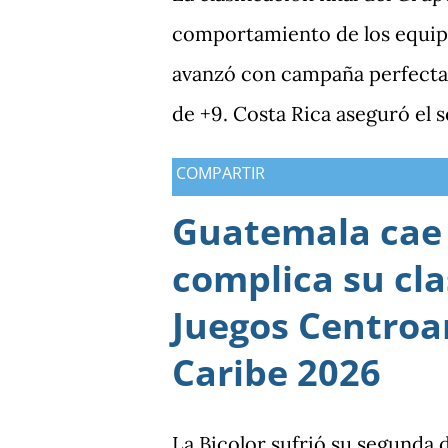
comportamiento de los equipo
avanzó con campaña perfecta,
de +9. Costa Rica aseguró el 
Guatemala finalizó tercera co
COMPARTIR
Antigua y Barbuda cerró sin 
Guatemala cae 
tercera y dependió de otros r
complica su cla
consiguió imponer condiciones
los dos partidos que definían 
Juegos Centroa
producción ofensiva y genera
Caribe 2026
frente a México terminó sien
diferencia que ya se había ma
La Bicolor sufrió su segunda 