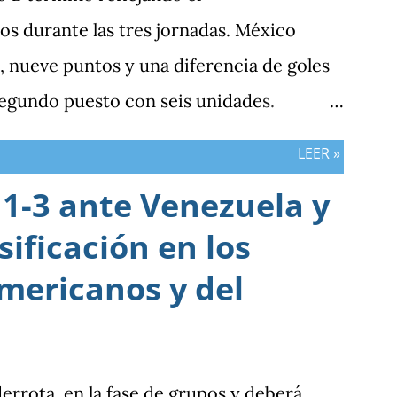
s durante las tres jornadas. México
 nueve puntos y una diferencia de goles
segundo puesto con seis unidades.
n tres puntos y diferencia de -1, mientras
LEER »
sumar. ¿Por qué Guatemala terminó
1-3 ante Venezuela y
esultados? Porque el equipo solo
sificación en los
 frente al rival más débil del grupo. En
la clasificación fue superado en posesión,
mericanos y del
ción de ocasiones de gol. La goleada
do la consecuencia más visible de una
nifestado ante Costa Rica y que obligó a la
derrota en la fase de grupos y deberá