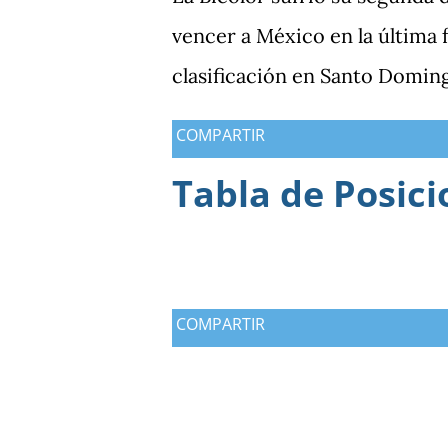
Bicolor a llegar a la última j
vencer a México en la última
particularmente del de Hondu
clasificación en Santo Domin
COMPARTIR
Tabla de Posici
COMPARTIR