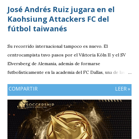
José Andrés Ruiz jugara en el
Kaohsiung Attackers FC del
fútbol taiwanés
Su recorrido internacional tampoco es nuevo. El
centrocampista tuvo pasos por el Viktoria Köln II y el SV
Elversberg de Alemania, además de formarse
futbolísticamente en la academia del FC Dallas, una de las
canteras más reconocidas de los Estados Unidos,
COMPARTIR
LEER »
experiencia que marcó el inicio de su desarrollo como
profesional. Ahora, el guatemalteco se incorpora al
Kaohsiung Attackers FC, una institución de crecimiento
reciente dentro del fútbol taiwanés. El club nació en 2016
con su equipo femenino y fue hasta 2025 cuando creó su
rama masculina, la cual comenzó su recorrido en la Segunda