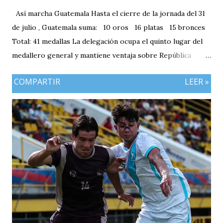
Así marcha Guatemala Hasta el cierre de la jornada del 31
de julio , Guatemala suma: 10 oros 16 platas 15 bronces
Total: 41 medallas La delegación ocupa el quinto lugar del
medallero general y mantiene ventaja sobre República
Dominicana gracias a la mayor cantidad de medallas de
COMPARTIR
LEER »
plata, aunque ambos países registran el mismo número de
oros (10).