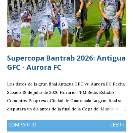
Supercopa Bantrab 2026: Antigua
GFC - Aurora FC
Los datos de la gran final Antigua GFC vs. Aurora FC Fecha:
Sábado 18 de julio de 2026 Horario: 7PM Sede: Estadio
Cementos Progreso, Ciudad de Guatemala La gran final se
disputará un día antes de la final de la Copa del Mundo de la
FIFA 2026 lo que convierte al 18 de julio en una jornada
COMPARTIR
LEER »
especialmente futbolera para los aficionados