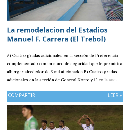
La remodelacion del Estadios
Manuel F. Carrera (El Trebol)
A) Cuatro gradas adicionales en la sección de Preferencia
complementado con un muro de seguridad que le permitirá
albergar alrededor de 3 mil aficionados B) Cuatro gradas
adicionales en la sección de General Norte y 12 en la anexa
que va a pemitir acomodar a 2 mil 400 aficionados más. C)
COMPARTIR
LEER »
El área de la General Sur con entrada independiente será
ahora la localidad para los visitantes. En resumen el aforo
del estadio queda ahora en 7 mil aficionados. Este domingo
se implementará un parqueo cuyo costo es de Q25
quetzales pero tiene un cupo limitadp. Continúa vigente el