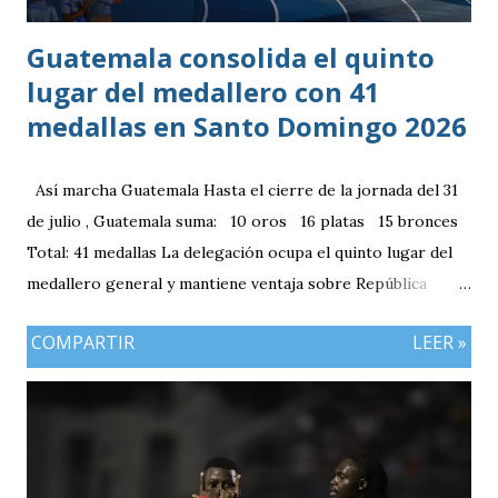
Guatemala consolida el quinto
lugar del medallero con 41
medallas en Santo Domingo 2026
Así marcha Guatemala Hasta el cierre de la jornada del 31
de julio , Guatemala suma: 10 oros 16 platas 15 bronces
Total: 41 medallas La delegación ocupa el quinto lugar del
medallero general y mantiene ventaja sobre República
Dominicana gracias a la mayor cantidad de medallas de
COMPARTIR
LEER »
plata, aunque ambos países registran el mismo número de
oros (10).