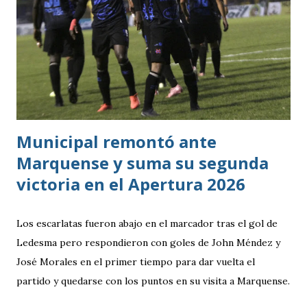
superado en posesión, producción ofensiva y generación de
ocasiones de gol. La goleada frente a México terminó
siendo la consecuencia más visible de una diferencia que ya
se había manifestado ante Costa Rica y que obligó a la
Bicolor a llegar a la última jornada pendiente de otros
resultados, particularmente del de Honduras vs. Panamá.
Municipal remontó ante
Marquense y suma su segunda
victoria en el Apertura 2026
Los escarlatas fueron abajo en el marcador tras el gol de
Ledesma pero respondieron con goles de John Méndez y
José Morales en el primer tiempo para dar vuelta el
partido y quedarse con los puntos en su visita a Marquense.