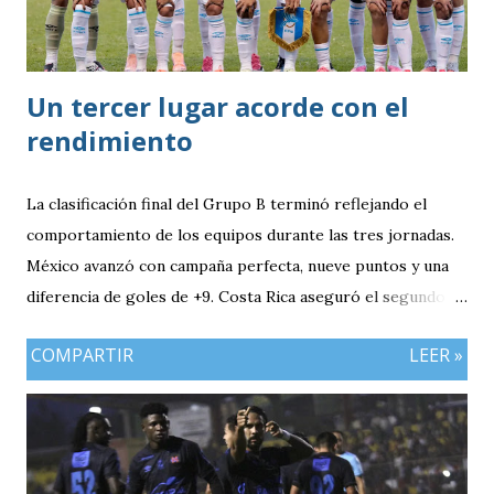
Un tercer lugar acorde con el
rendimiento
La clasificación final del Grupo B terminó reflejando el
comportamiento de los equipos durante las tres jornadas.
México avanzó con campaña perfecta, nueve puntos y una
diferencia de goles de +9. Costa Rica aseguró el segundo
puesto con seis unidades. Guatemala finalizó tercera con
COMPARTIR
LEER »
tres puntos y diferencia de -1, mientras Antigua y Barbuda
cerró sin sumar. ¿Por qué Guatemala terminó tercera y
dependió de otros resultados? Porque el equipo solo
consiguió imponer condiciones frente al rival más débil del
grupo. En los dos partidos que definían la clasificación fue