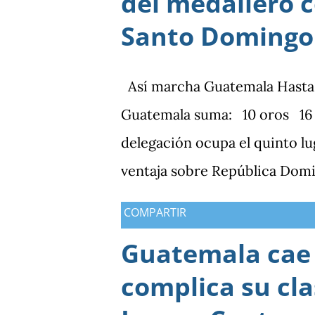
del medallero 
Santo Domingo
Así marcha Guatemala Hasta el 
Guatemala suma: 10 oros 16 p
delegación ocupa el quinto lu
ventaja sobre República Domi
medallas de plata, aunque am
COMPARTIR
oros (10).
Guatemala cae 
complica su cla