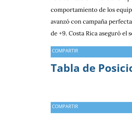
comportamiento de los equipo
avanzó con campaña perfecta,
de +9. Costa Rica aseguró el 
Guatemala finalizó tercera co
COMPARTIR
Antigua y Barbuda cerró sin 
Tabla de Posici
tercera y dependió de otros r
consiguió imponer condiciones
los dos partidos que definían 
producción ofensiva y genera
COMPARTIR
frente a México terminó sien
diferencia que ya se había ma