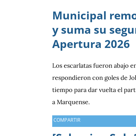
Bicolor a llegar a la última j
Municipal rem
particularmente del de Hondu
y suma su segun
Apertura 2026
Los escarlatas fueron abajo e
respondieron con goles de Jo
tiempo para dar vuelta el part
a Marquense.
COMPARTIR