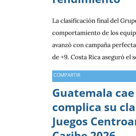
La clasificación final del Gru
comportamiento de los equipo
avanzó con campaña perfecta,
de +9. Costa Rica aseguró el 
Guatemala finalizó tercera co
COMPARTIR
Antigua y Barbuda cerró sin 
Guatemala cae 
tercera y dependió de otros r
complica su cla
consiguió imponer condiciones
los dos partidos que definían 
Juegos Centroa
producción ofensiva y genera
Caribe 2026