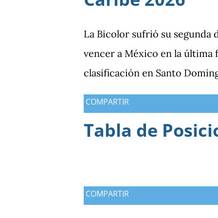
frente a México terminó sien
diferencia que ya se había ma
La Bicolor sufrió su segunda 
Bicolor a llegar a la última j
vencer a México en la última
particularmente del de Hondu
clasificación en Santo Domin
COMPARTIR
Tabla de Posici
COMPARTIR