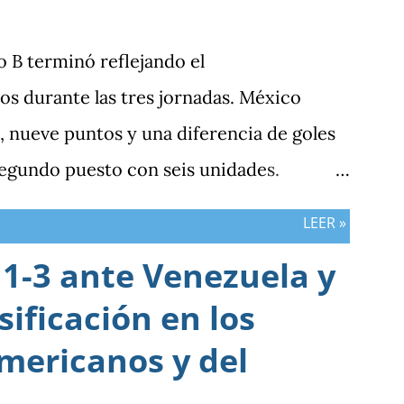
po B terminó reflejando el
s durante las tres jornadas. México
 nueve puntos y una diferencia de goles
segundo puesto con seis unidades.
n tres puntos y diferencia de -1, mientras
LEER »
sumar. ¿Por qué Guatemala terminó
1-3 ante Venezuela y
esultados? Porque el equipo solo
sificación en los
 frente al rival más débil del grupo. En
la clasificación fue superado en posesión,
mericanos y del
ción de ocasiones de gol. La goleada