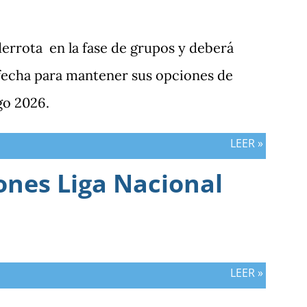
do la consecuencia más visible de una
nifestado ante Costa Rica y que obligó a la
derrota en la fase de grupos y deberá
ornada pendiente de otros resultados,
 fecha para mantener sus opciones de
ras vs. Panamá.
go 2026.
LEER »
ones Liga Nacional
LEER »