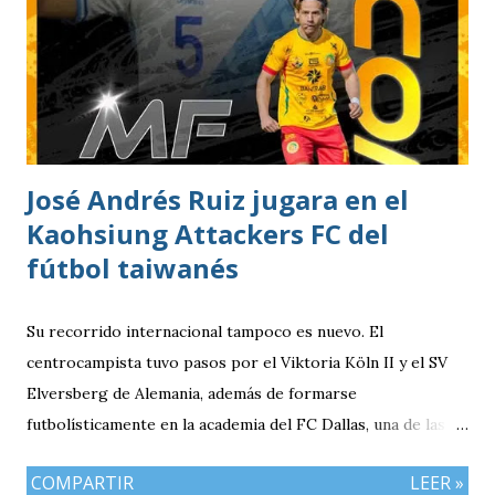
estacionar en el Parqueo de Tikal Futura. via.
José Andrés Ruiz jugara en el
Kaohsiung Attackers FC del
fútbol taiwanés
Su recorrido internacional tampoco es nuevo. El
centrocampista tuvo pasos por el Viktoria Köln II y el SV
Elversberg de Alemania, además de formarse
futbolísticamente en la academia del FC Dallas, una de las
canteras más reconocidas de los Estados Unidos,
COMPARTIR
LEER »
experiencia que marcó el inicio de su desarrollo como