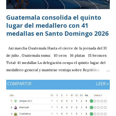
resultados, particularmente del de Honduras vs. Panamá.
Guatemala consolida el quinto
lugar del medallero con 41
medallas en Santo Domingo 2026
Así marcha Guatemala Hasta el cierre de la jornada del 31
de julio , Guatemala suma: 10 oros 16 platas 15 bronces
Total: 41 medallas La delegación ocupa el quinto lugar del
medallero general y mantiene ventaja sobre República
Dominicana gracias a la mayor cantidad de medallas de
COMPARTIR
LEER »
plata, aunque ambos países registran el mismo número de
oros (10).