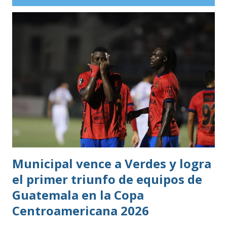
profesional. Ahora, el guatemalteco se incorpora al
Kaohsiung Attackers FC, una institución de crecimiento
reciente dentro del fútbol taiwanés. El club nació en 2016
con su equipo femenino y fue hasta 2025 cuando creó su
rama masculina, la cual comenzó su recorrido en la Segunda
División antes de conseguir el ascenso a la máxima
categoría.
Municipal vence a Verdes y logra
el primer triunfo de equipos de
Guatemala en la Copa
Centroamericana 2026