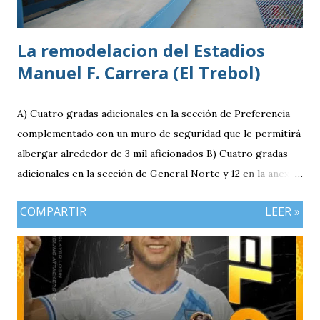
La remodelacion del Estadios
Manuel F. Carrera (El Trebol)
A) Cuatro gradas adicionales en la sección de Preferencia
complementado con un muro de seguridad que le permitirá
albergar alrededor de 3 mil aficionados B) Cuatro gradas
adicionales en la sección de General Norte y 12 en la anexa
que va a pemitir acomodar a 2 mil 400 aficionados más. C)
COMPARTIR
LEER »
El área de la General Sur con entrada independiente será
ahora la localidad para los visitantes. En resumen el aforo
del estadio queda ahora en 7 mil aficionados. Este domingo
se implementará un parqueo cuyo costo es de Q25
quetzales pero tiene un cupo limitadp. Continúa vigente el
servicio anterior en donde los aficionados se podrán