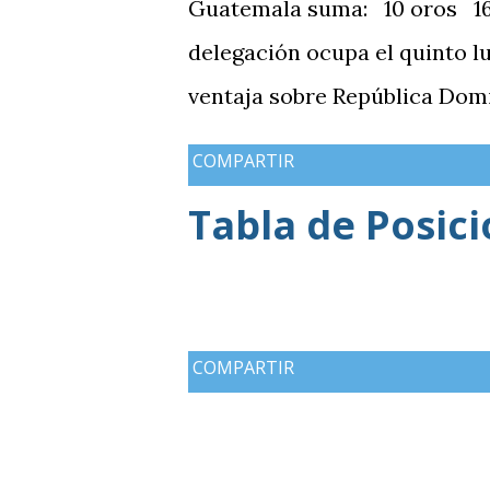
Guatemala suma: 10 oros 16 
delegación ocupa el quinto l
ventaja sobre República Domi
medallas de plata, aunque a
COMPARTIR
de oros (10).
Tabla de Posic
COMPARTIR