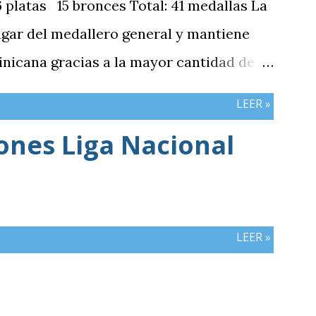
platas 15 bronces Total: 41 medallas La
ugar del medallero general y mantiene
nicana gracias a la mayor cantidad de
mbos países registran el mismo número
LEER »
iones Liga Nacional
LEER »