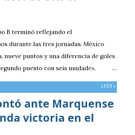
po B terminó reflejando el
os durante las tres jornadas. México
 nueve puntos y una diferencia de goles
 segundo puesto con seis unidades.
n tres puntos y diferencia de -1,
LEER »
cerró sin sumar. ¿Por qué Guatemala
ontó ante Marquense
e otros resultados? Porque el equipo
da victoria en el
iones frente al rival más débil del
e definían la clasificación fue superado