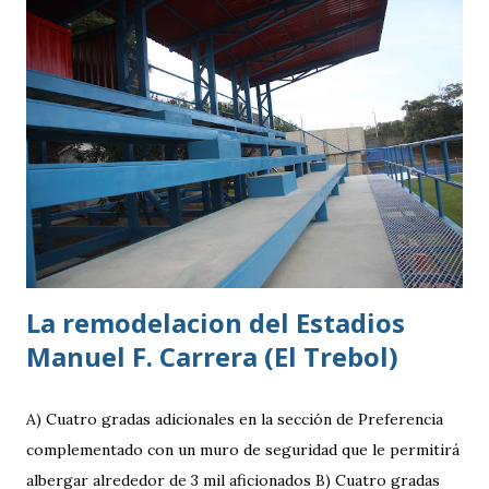
vivía en Estados Unidos antes de ir a ser una prueba a la
filial del Cruz Azul de México, club al que se vinculó tras
destacar en una gira en Europa. Misael Ospina Pinto Lugar
y fecha de nacimiento: Barberena, Santa Rosa, 29 de julio
1996 Posición: Volante por derecha Peso: 143 libras
Estatura: 1.75 metros Equipo: Cruz Azul de Segunda
División de México Estudios: Quinto bachillerato en México
via. luchosolares.blogspot.com
La remodelacion del Estadios
Manuel F. Carrera (El Trebol)
A) Cuatro gradas adicionales en la sección de Preferencia
complementado con un muro de seguridad que le permitirá
albergar alrededor de 3 mil aficionados B) Cuatro gradas