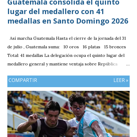
Guatemala consolida el quinto
lugar del medallero con 41
medallas en Santo Domingo 2026
Así marcha Guatemala Hasta el cierre de la jornada del 31
de julio , Guatemala suma: 10 oros 16 platas 15 bronces
Total: 41 medallas La delegación ocupa el quinto lugar del
medallero general y mantiene ventaja sobre República
Dominicana gracias a la mayor cantidad de medallas de
COMPARTIR
LEER »
plata, aunque ambos países registran el mismo número de
oros (10).