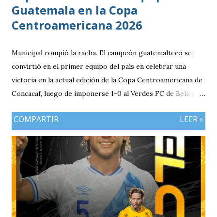
Guatemala en la Copa
Centroamericana 2026
Municipal rompió la racha. El campeón guatemalteco se
convirtió en el primer equipo del país en celebrar una
victoria en la actual edición de la Copa Centroamericana de
Concacaf, luego de imponerse 1-0 al Verdes FC de Belice en
el FFB Stadium de Belmopán. El conjunto escarlata llegaba
COMPARTIR
LEER »
con la obligación de sumar luego del empate (1-1) en casa
frente al Cartaginés de Costa Rica. Además, el resultado
adquiría mayor relevancia después de un complicado
arranque para los clubes guatemaltecos en el torneo,
marcado por las derrotas de Deportivo Mixco y Xelajú MC,
así como la caída de Antigua GFC por 2-0 ante Real Estelí.
Desde el inicio, los dirigidos por Mario Acevedo asumieron
el protagonismo del encuentro. Municipal controló la