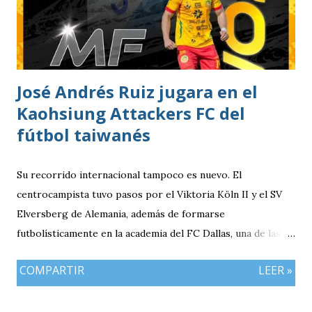
posesión del balón y encontró espacios para generar
peligro hasta que, al minuto 18, el ecuatoriano Alejandro
Cabeza definió con precisión para marcar el único gol del
compromiso. El pase y asistencia llegó en los botines de
José Andrés Ruiz jugara en el
Cristian Checa Hernández.
Kaohsiung Attackers FC del
fútbol taiwanés
Su recorrido internacional tampoco es nuevo. El
centrocampista tuvo pasos por el Viktoria Köln II y el SV
Elversberg de Alemania, además de formarse
futbolísticamente en la academia del FC Dallas, una de las
canteras más reconocidas de los Estados Unidos,
COMPARTIR
LEER »
experiencia que marcó el inicio de su desarrollo como
profesional. Ahora, el guatemalteco se incorpora al
Kaohsiung Attackers FC, una institución de crecimiento