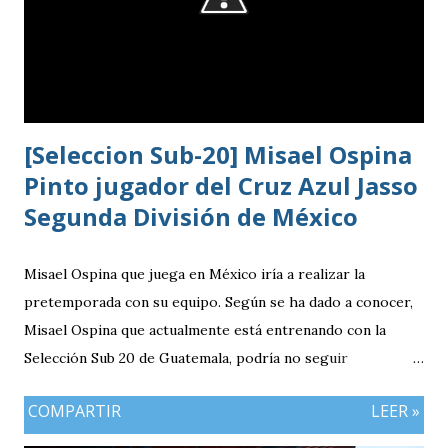
[Seleccion Sub-20] Misael Ospina
Pinto jugador del Cruz Azul Jasso
Segunda División de México
Misael Ospina que juega en México iría a realizar la
pretemporada con su equipo. Según se ha dado a conocer,
Misael Ospina que actualmente está entrenando con la
Selección Sub 20 de Guatemala, podría no seguir
entrenando con el combinado nacional porque su equipo, el
COMPARTIR
LEER »
Cruz Azul de México iniciará a realizar su pretemporada.
Bio Ospina, de madre guatemalteca y padre colombiano,