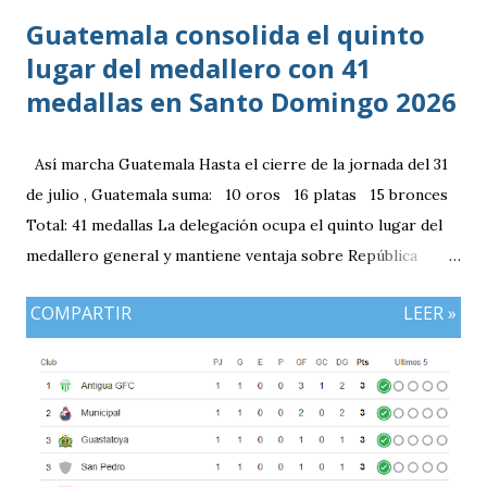
Guatemala consolida el quinto
lugar del medallero con 41
medallas en Santo Domingo 2026
Así marcha Guatemala Hasta el cierre de la jornada del 31
de julio , Guatemala suma: 10 oros 16 platas 15 bronces
Total: 41 medallas La delegación ocupa el quinto lugar del
medallero general y mantiene ventaja sobre República
Dominicana gracias a la mayor cantidad de medallas de
COMPARTIR
LEER »
plata, aunque ambos países registran el mismo número de
oros (10).