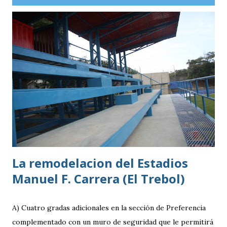
profesional. Ahora, el guatemalteco se incorpora al
Kaohsiung Attackers FC, una institución de crecimiento
reciente dentro del fútbol taiwanés. El club nació en 2016
con su equipo femenino y fue hasta 2025 cuando creó su
rama masculina, la cual comenzó su recorrido en la Segunda
División antes de conseguir el ascenso a la máxima
categoría.
La remodelacion del Estadios
Manuel F. Carrera (El Trebol)
A) Cuatro gradas adicionales en la sección de Preferencia
complementado con un muro de seguridad que le permitirá