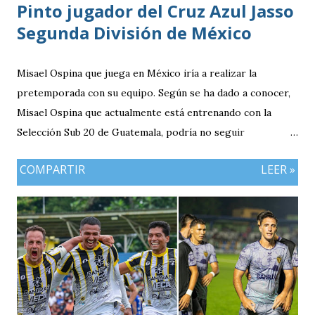
Pinto jugador del Cruz Azul Jasso
Segunda División de México
Misael Ospina que juega en México iría a realizar la
pretemporada con su equipo. Según se ha dado a conocer,
Misael Ospina que actualmente está entrenando con la
Selección Sub 20 de Guatemala, podría no seguir
entrenando con el combinado nacional porque su equipo, el
COMPARTIR
LEER »
Cruz Azul de México iniciará a realizar su pretemporada.
Bio Ospina, de madre guatemalteca y padre colombiano,
vivía en Estados Unidos antes de ir a ser una prueba a la
filial del Cruz Azul de México, club al que se vinculó tras
destacar en una gira en Europa. Misael Ospina Pinto Lugar
y fecha de nacimiento: Barberena, Santa Rosa, 29 de julio
1996 Posición: Volante por derecha Peso: 143 libras
Estatura: 1.75 metros Equipo: Cruz Azul de Segunda