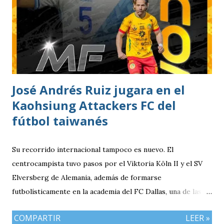
José Andrés Ruiz jugara en el
Kaohsiung Attackers FC del
fútbol taiwanés
Su recorrido internacional tampoco es nuevo. El
centrocampista tuvo pasos por el Viktoria Köln II y el SV
Elversberg de Alemania, además de formarse
futbolísticamente en la academia del FC Dallas, una de las
canteras más reconocidas de los Estados Unidos,
COMPARTIR
LEER »
experiencia que marcó el inicio de su desarrollo como