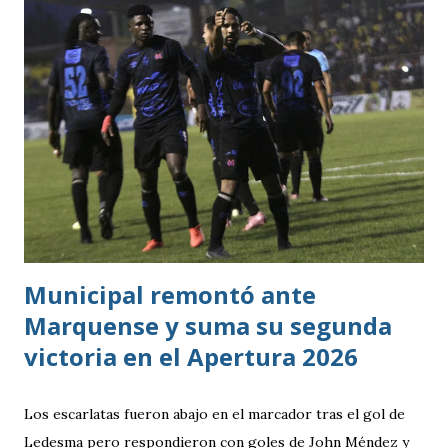
dependió de otros resultados? Porque el equipo solo
consiguió imponer condiciones frente al rival más débil del
grupo. En los dos partidos que definían la clasificación fue
superado en posesión, producción ofensiva y generación de
ocasiones de gol. La goleada frente a México terminó
siendo la consecuencia más visible de una diferencia que ya
se había manifestado ante Costa Rica y que obligó a la
Bicolor a llegar a la última jornada pendiente de otros
resultados, particularmente del de Honduras vs. Panamá.
Municipal remontó ante
Marquense y suma su segunda
victoria en el Apertura 2026
Los escarlatas fueron abajo en el marcador tras el gol de
Ledesma pero respondieron con goles de John Méndez y