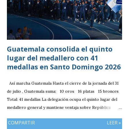
Guatemala consolida el quinto
lugar del medallero con 41
medallas en Santo Domingo 2026
Así marcha Guatemala Hasta el cierre de la jornada del 31
de julio , Guatemala suma: 10 oros 16 platas 15 bronces
Total: 41 medallas La delegación ocupa el quinto lugar del
medallero general y mantiene ventaja sobre República
Dominicana gracias a la mayor cantidad de medallas de
COMPARTIR
LEER »
plata, aunque ambos países registran el mismo número de