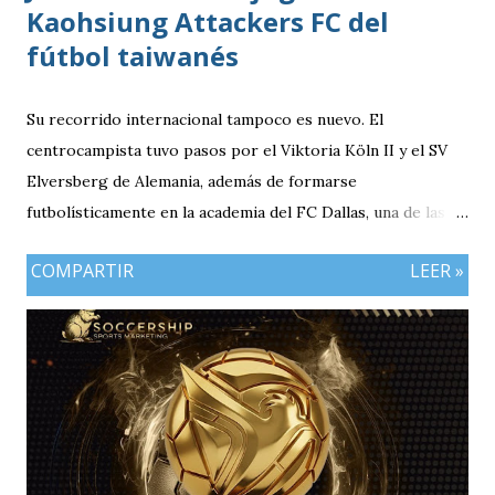
Kaohsiung Attackers FC del
fútbol taiwanés
Su recorrido internacional tampoco es nuevo. El
centrocampista tuvo pasos por el Viktoria Köln II y el SV
Elversberg de Alemania, además de formarse
futbolísticamente en la academia del FC Dallas, una de las
canteras más reconocidas de los Estados Unidos,
COMPARTIR
LEER »
experiencia que marcó el inicio de su desarrollo como
profesional. Ahora, el guatemalteco se incorpora al
Kaohsiung Attackers FC, una institución de crecimiento
reciente dentro del fútbol taiwanés. El club nació en 2016
con su equipo femenino y fue hasta 2025 cuando creó su
rama masculina, la cual comenzó su recorrido en la Segunda
División antes de conseguir el ascenso a la máxima
categoría.