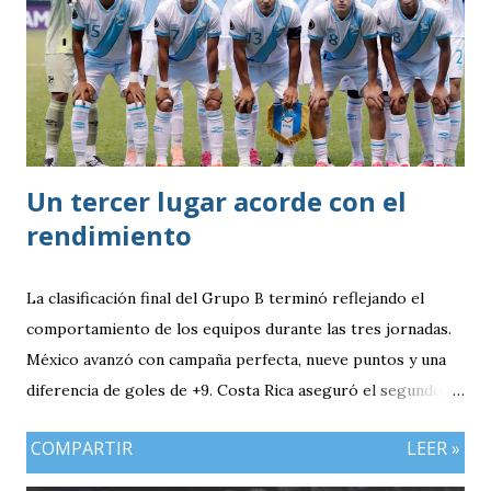
Un tercer lugar acorde con el
rendimiento
La clasificación final del Grupo B terminó reflejando el
comportamiento de los equipos durante las tres jornadas.
México avanzó con campaña perfecta, nueve puntos y una
diferencia de goles de +9. Costa Rica aseguró el segundo
puesto con seis unidades. Guatemala finalizó tercera con
COMPARTIR
LEER »
tres puntos y diferencia de -1, mientras Antigua y Barbuda
cerró sin sumar. ¿Por qué Guatemala terminó tercera y