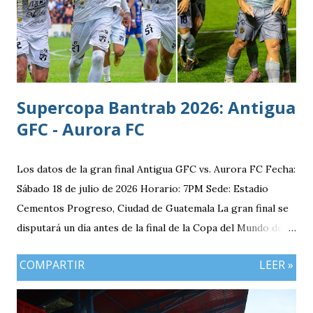
Supercopa Bantrab 2026: Antigua
GFC - Aurora FC
Los datos de la gran final Antigua GFC vs. Aurora FC Fecha:
Sábado 18 de julio de 2026 Horario: 7PM Sede: Estadio
Cementos Progreso, Ciudad de Guatemala La gran final se
disputará un día antes de la final de la Copa del Mundo de la
FIFA 2026 lo que convierte al 18 de julio en una jornada
COMPARTIR
LEER »
especialmente futbolera para los aficionados
guatemaltecos. Antigua GFC llega al partido como el
equipo más regular del torneo tras g