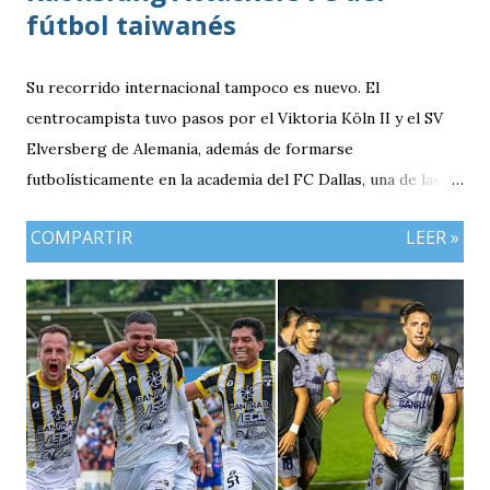
fútbol taiwanés
Su recorrido internacional tampoco es nuevo. El
centrocampista tuvo pasos por el Viktoria Köln II y el SV
Elversberg de Alemania, además de formarse
futbolísticamente en la academia del FC Dallas, una de las
canteras más reconocidas de los Estados Unidos,
COMPARTIR
LEER »
experiencia que marcó el inicio de su desarrollo como
profesional. Ahora, el guatemalteco se incorpora al
Kaohsiung Attackers FC, una institución de crecimiento
reciente dentro del fútbol taiwanés. El club nació en 2016
con su equipo femenino y fue hasta 2025 cuando creó su
rama masculina, la cual comenzó su recorrido en la Segunda
División antes de conseguir el ascenso a la máxima
categoría.