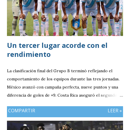
Un tercer lugar acorde con el
rendimiento
La clasificación final del Grupo B terminó reflejando el
comportamiento de los equipos durante las tres jornadas.
México avanzó con campaña perfecta, nueve puntos y una
diferencia de goles de +9. Costa Rica aseguró el segundo
puesto con seis unidades. Guatemala finalizó tercera con
COMPARTIR
LEER »
tres puntos y diferencia de -1, mientras Antigua y Barbuda
cerró sin sumar. ¿Por qué Guatemala terminó tercera y
dependió de otros resultados? Porque el equipo solo