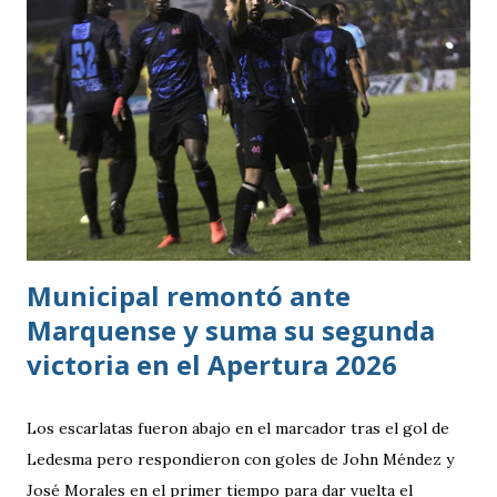
consiguió imponer condiciones frente al rival más débil del
grupo. En los dos partidos que definían la clasificación fue
superado en posesión, producción ofensiva y generación de
ocasiones de gol. La goleada frente a México terminó
siendo la consecuencia más visible de una diferencia que ya
se había manifestado ante Costa Rica y que obligó a la
Bicolor a llegar a la última jornada pendiente de otros
resultados, particularmente del de Honduras vs. Panamá.
Municipal remontó ante
Marquense y suma su segunda
victoria en el Apertura 2026
Los escarlatas fueron abajo en el marcador tras el gol de
Ledesma pero respondieron con goles de John Méndez y
José Morales en el primer tiempo para dar vuelta el