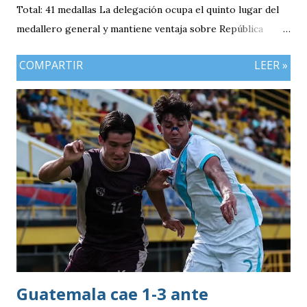
Total: 41 medallas La delegación ocupa el quinto lugar del
medallero general y mantiene ventaja sobre República
Dominicana gracias a la mayor cantidad de medallas de
COMPARTIR
LEER »
plata, aunque ambos países registran el mismo número de
oros (10).
Guatemala cae 1-3 ante