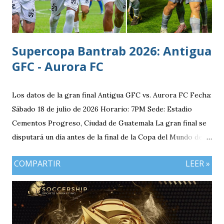
Supercopa Bantrab 2026: Antigua
GFC - Aurora FC
Los datos de la gran final Antigua GFC vs. Aurora FC Fecha:
Sábado 18 de julio de 2026 Horario: 7PM Sede: Estadio
Cementos Progreso, Ciudad de Guatemala La gran final se
disputará un día antes de la final de la Copa del Mundo de la
FIFA 2026 lo que convierte al 18 de julio en una jornada
COMPARTIR
LEER »
especialmente futbolera para los aficionados
guatemaltecos. Antigua GFC llega al partido como el
equipo más regular del torneo tras g