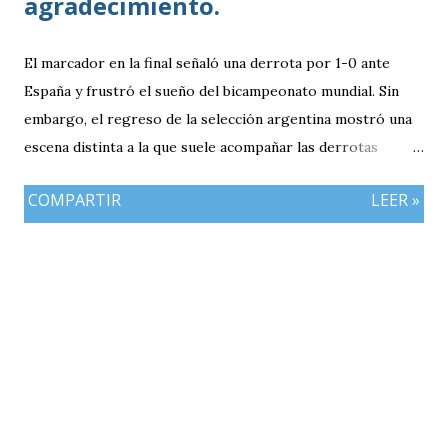
agradecimiento.
El marcador en la final señaló una derrota por 1-0 ante
España y frustró el sueño del bicampeonato mundial. Sin
embargo, el regreso de la selección argentina mostró una
escena distinta a la que suele acompañar las derrotas
deportivas: cientos de personas esperaron al equipo en
COMPARTIR
LEER »
Buenos Aires para agradecerle el torneo realizado. El avión
que trasladó a parte del plantel y al cuerpo técnico aterrizó
en el aeropuerto internacional de Ezeiza durante la tarde
del lunes. Allí, los futbolistas fueron recibidos con una
alfombra roja y la interpretación de Muchachos por parte
de la banda de Granaderos antes de trasladarse al predio de
la Asociación del Fútbol Argentino (AFA).