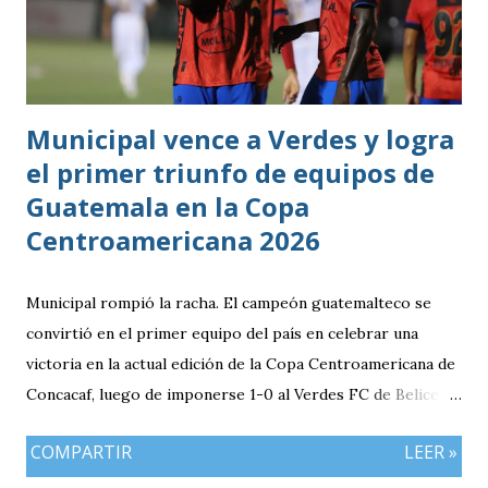
Municipal vence a Verdes y logra
el primer triunfo de equipos de
Guatemala en la Copa
Centroamericana 2026
Municipal rompió la racha. El campeón guatemalteco se
convirtió en el primer equipo del país en celebrar una
victoria en la actual edición de la Copa Centroamericana de
Concacaf, luego de imponerse 1-0 al Verdes FC de Belice en
el FFB Stadium de Belmopán. El conjunto escarlata llegaba
COMPARTIR
LEER »
con la obligación de sumar luego del empate (1-1) en casa
frente al Cartaginés de Costa Rica. Además, el resultado