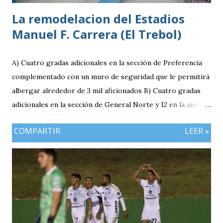
La remodelacion del Estadios
Manuel F. Carrera (El Trebol)
A) Cuatro gradas adicionales en la sección de Preferencia
complementado con un muro de seguridad que le permitirá
albergar alrededor de 3 mil aficionados B) Cuatro gradas
adicionales en la sección de General Norte y 12 en la anexa
que va a pemitir acomodar a 2 mil 400 aficionados más. C)
COMPARTIR
LEER »
El área de la General Sur con entrada independiente será
ahora la localidad para los visitantes. En resumen el aforo
del estadio queda ahora en 7 mil aficionados. Este domingo
se implementará un parqueo cuyo costo es de Q25
quetzales pero tiene un cupo limitadp. Continúa vigente el
servicio anterior en donde los aficionados se podrán
estacionar en el Parqueo de Tikal Futura. via.