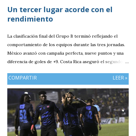
Un tercer lugar acorde con el
rendimiento
La clasificación final del Grupo B terminó reflejando el
comportamiento de los equipos durante las tres jornadas.
México avanzó con campaña perfecta, nueve puntos y una
diferencia de goles de +9. Costa Rica aseguró el segundo
puesto con seis unidades. Guatemala finalizó tercera con
COMPARTIR
LEER »
tres puntos y diferencia de -1, mientras Antigua y Barbuda
cerró sin sumar. ¿Por qué Guatemala terminó tercera y
dependió de otros resultados? Porque el equipo solo
consiguió imponer condiciones frente al rival más débil del
grupo. En los dos partidos que definían la clasificación fue
superado en posesión, producción ofensiva y generación de
ocasiones de gol. La goleada frente a México terminó