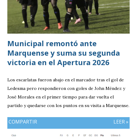
siendo la consecuencia más visible de una diferencia que ya
se había manifestado ante Costa Rica y que obligó a la
Bicolor a llegar a la última jornada pendiente de otros
resultados, particularmente del de Honduras vs. Panamá.
Municipal remontó ante
Marquense y suma su segunda
victoria en el Apertura 2026
Los escarlatas fueron abajo en el marcador tras el gol de
Ledesma pero respondieron con goles de John Méndez y
José Morales en el primer tiempo para dar vuelta el
partido y quedarse con los puntos en su visita a Marquense.
COMPARTIR
LEER »