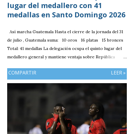
lugar del medallero con 41
medallas en Santo Domingo 2026
Así marcha Guatemala Hasta el cierre de la jornada del 31
de julio , Guatemala suma: 10 oros 16 platas 15 bronces
Total: 41 medallas La delegación ocupa el quinto lugar del
medallero general y mantiene ventaja sobre República
Dominicana gracias a la mayor cantidad de medallas de
COMPARTIR
LEER »
plata, aunque ambos países registran el mismo número de
oros (10).