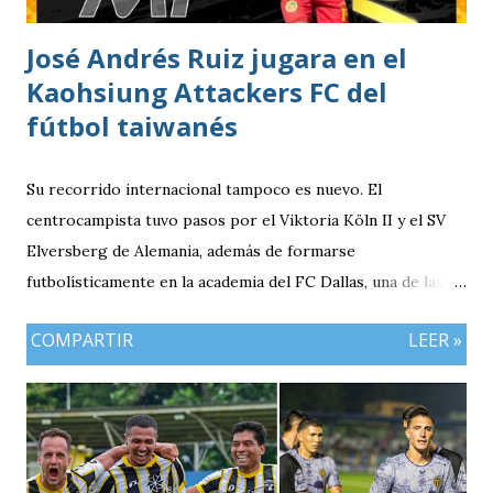
José Andrés Ruiz jugara en el
Kaohsiung Attackers FC del
fútbol taiwanés
Su recorrido internacional tampoco es nuevo. El
centrocampista tuvo pasos por el Viktoria Köln II y el SV
Elversberg de Alemania, además de formarse
futbolísticamente en la academia del FC Dallas, una de las
canteras más reconocidas de los Estados Unidos,
COMPARTIR
LEER »
experiencia que marcó el inicio de su desarrollo como
profesional. Ahora, el guatemalteco se incorpora al
Kaohsiung Attackers FC, una institución de crecimiento
reciente dentro del fútbol taiwanés. El club nació en 2016
con su equipo femenino y fue hasta 2025 cuando creó su