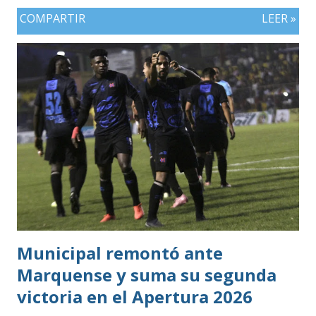
puesto con seis unidades. Guatemala finalizó tercera con
COMPARTIR
LEER »
tres puntos y diferencia de -1, mientras Antigua y Barbuda
cerró sin sumar. ¿Por qué Guatemala terminó tercera y
dependió de otros resultados? Porque el equipo solo
consiguió imponer condiciones frente al rival más débil del
grupo. En los dos partidos que definían la clasificación fue
superado en posesión, producción ofensiva y generación de
ocasiones de gol. La goleada frente a México terminó
siendo la consecuencia más visible de una diferencia que ya
se había manifestado ante Costa Rica y que obligó a la
Bicolor a llegar a la última jornada pendiente de otros
resultados, particularmente del de Honduras vs. Panamá.
Municipal remontó ante
Marquense y suma su segunda
victoria en el Apertura 2026