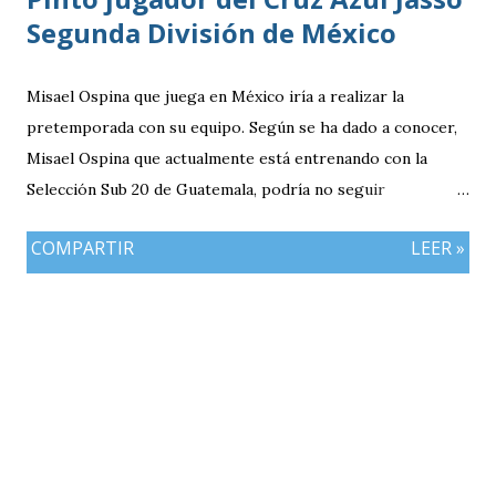
Segunda División de México
Misael Ospina que juega en México iría a realizar la
pretemporada con su equipo. Según se ha dado a conocer,
Misael Ospina que actualmente está entrenando con la
Selección Sub 20 de Guatemala, podría no seguir
entrenando con el combinado nacional porque su equipo, el
COMPARTIR
LEER »
Cruz Azul de México iniciará a realizar su pretemporada.
Bio Ospina, de madre guatemalteca y padre colombiano,
vivía en Estados Unidos antes de ir a ser una prueba a la
filial del Cruz Azul de México, club al que se vinculó tras
destacar en una gira en Europa. Misael Ospina Pinto Lugar
y fecha de nacimiento: Barberena, Santa Rosa, 29 de julio
1996 Posición: Volante por derecha Peso: 143 libras
Estatura: 1.75 metros Equipo: Cruz Azul de Segunda