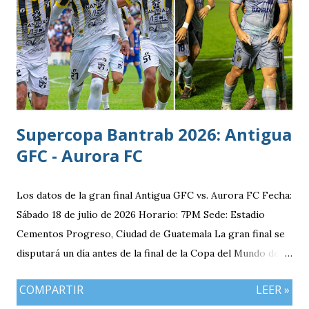
rama masculina, la cual comenzó su recorrido en la Segunda
División antes de conseguir el ascenso a la máxima
categoría.
Supercopa Bantrab 2026: Antigua
GFC - Aurora FC
Los datos de la gran final Antigua GFC vs. Aurora FC Fecha:
Sábado 18 de julio de 2026 Horario: 7PM Sede: Estadio
Cementos Progreso, Ciudad de Guatemala La gran final se
disputará un día antes de la final de la Copa del Mundo de la
FIFA 2026 lo que convierte al 18 de julio en una jornada
COMPARTIR
LEER »
especialmente futbolera para los aficionados