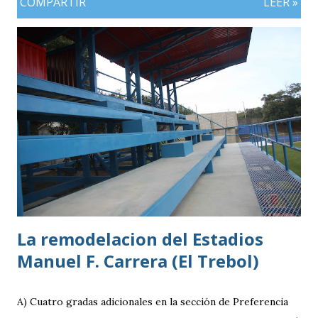
COMPARTIR
LEER »
especialmente futbolera para los aficionados
guatemaltecos. Antigua GFC llega al partido como el
equipo más regular del torneo tras g
La remodelacion del Estadios
Manuel F. Carrera (El Trebol)
A) Cuatro gradas adicionales en la sección de Preferencia