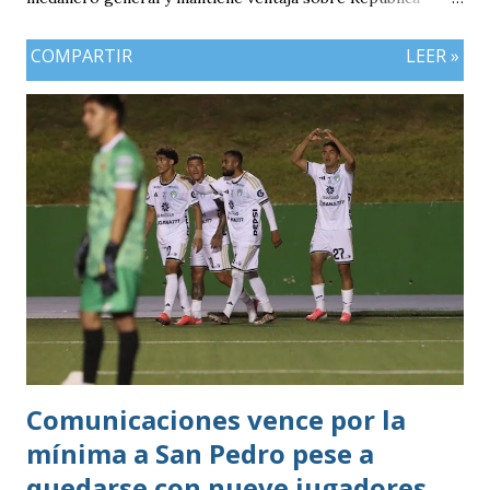
Dominicana gracias a la mayor cantidad de medallas de
COMPARTIR
LEER »
plata, aunque ambos países registran el mismo número de
oros (10).
Comunicaciones vence por la
mínima a San Pedro pese a
quedarse con nueve jugadores