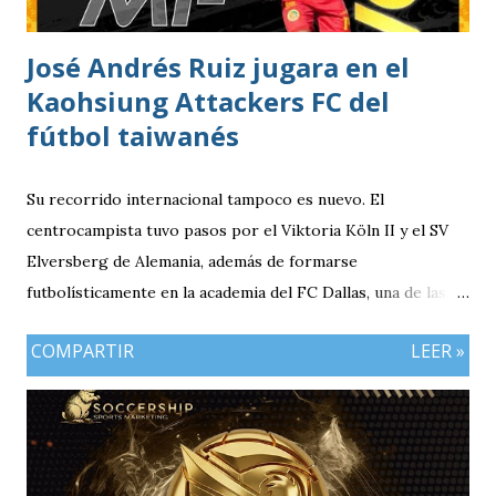
José Andrés Ruiz jugara en el
Kaohsiung Attackers FC del
fútbol taiwanés
Su recorrido internacional tampoco es nuevo. El
centrocampista tuvo pasos por el Viktoria Köln II y el SV
Elversberg de Alemania, además de formarse
futbolísticamente en la academia del FC Dallas, una de las
canteras más reconocidas de los Estados Unidos,
COMPARTIR
LEER »
experiencia que marcó el inicio de su desarrollo como
profesional. Ahora, el guatemalteco se incorpora al
Kaohsiung Attackers FC, una institución de crecimiento
reciente dentro del fútbol taiwanés. El club nació en 2016
con su equipo femenino y fue hasta 2025 cuando creó su