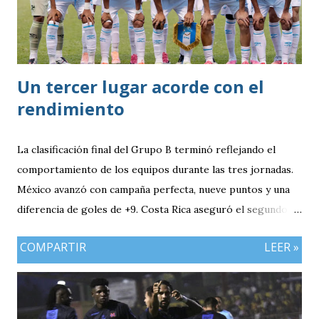
Un tercer lugar acorde con el
rendimiento
La clasificación final del Grupo B terminó reflejando el
comportamiento de los equipos durante las tres jornadas.
México avanzó con campaña perfecta, nueve puntos y una
diferencia de goles de +9. Costa Rica aseguró el segundo
puesto con seis unidades. Guatemala finalizó tercera con
COMPARTIR
LEER »
tres puntos y diferencia de -1, mientras Antigua y Barbuda
cerró sin sumar. ¿Por qué Guatemala terminó tercera y
dependió de otros resultados? Porque el equipo solo
consiguió imponer condiciones frente al rival más débil del