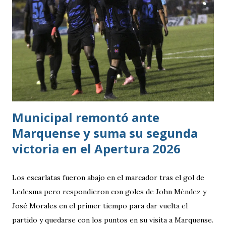
grupo. En los dos partidos que definían la clasificación fue
superado en posesión, producción ofensiva y generación de
ocasiones de gol. La goleada frente a México terminó
siendo la consecuencia más visible de una diferencia que ya
se había manifestado ante Costa Rica y que obligó a la
Bicolor a llegar a la última jornada pendiente de otros
resultados, particularmente del de Honduras vs. Panamá.
Municipal remontó ante
Marquense y suma su segunda
victoria en el Apertura 2026
Los escarlatas fueron abajo en el marcador tras el gol de
Ledesma pero respondieron con goles de John Méndez y
José Morales en el primer tiempo para dar vuelta el
partido y quedarse con los puntos en su visita a Marquense.