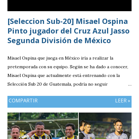
[Seleccion Sub-20] Misael Ospina
Pinto jugador del Cruz Azul Jasso
Segunda División de México
Misael Ospina que juega en México iría a realizar la
pretemporada con su equipo. Según se ha dado a conocer,
Misael Ospina que actualmente está entrenando con la
Selección Sub 20 de Guatemala, podría no seguir
entrenando con el combinado nacional porque su equipo, el
COMPARTIR
LEER »
Cruz Azul de México iniciará a realizar su pretemporada.
Bio Ospina, de madre guatemalteca y padre colombiano,
vivía en Estados Unidos antes de ir a ser una prueba a la
filial del Cruz Azul de México, club al que se vinculó tras
destacar en una gira en Europa. Misael Ospina Pinto Lugar