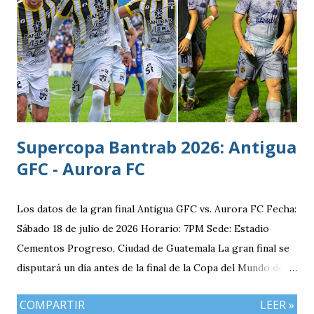
y fecha de nacimiento: Barberena, Santa Rosa, 29 de julio
1996 Posición: Volante por derecha Peso: 143 libras
Estatura: 1.75 metros Equipo: Cruz Azul de Segunda
División de México Estudios: Quinto bachillerato en México
via. luchosolares.blogspot.com
Supercopa Bantrab 2026: Antigua
GFC - Aurora FC
Los datos de la gran final Antigua GFC vs. Aurora FC Fecha:
Sábado 18 de julio de 2026 Horario: 7PM Sede: Estadio
Cementos Progreso, Ciudad de Guatemala La gran final se
disputará un día antes de la final de la Copa del Mundo de la
FIFA 2026 lo que convierte al 18 de julio en una jornada
COMPARTIR
LEER »
especialmente futbolera para los aficionados