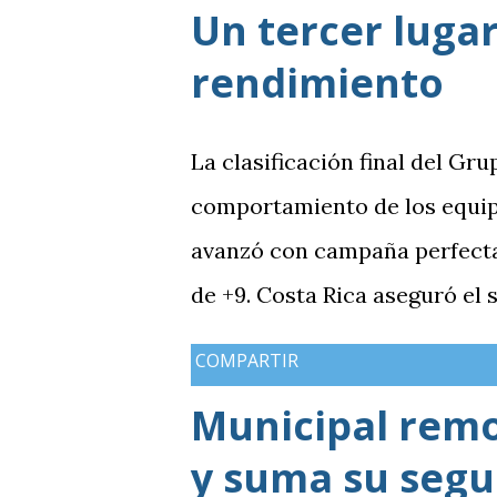
Un tercer lugar
rendimiento
La clasificación final del Gru
comportamiento de los equip
avanzó con campaña perfecta,
de +9. Costa Rica aseguró el
Guatemala finalizó tercera co
COMPARTIR
mientras Antigua y Barbuda 
Municipal rem
terminó tercera y dependió d
y suma su segun
solo consiguió imponer condic