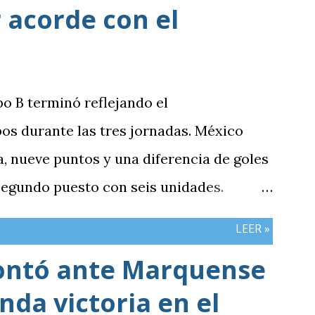
 acorde con el
po B terminó reflejando el
os durante las tres jornadas. México
 nueve puntos y una diferencia de goles
 segundo puesto con seis unidades.
n tres puntos y diferencia de -1,
LEER »
cerró sin sumar. ¿Por qué Guatemala
ontó ante Marquense
e otros resultados? Porque el equipo
da victoria en el
iones frente al rival más débil del