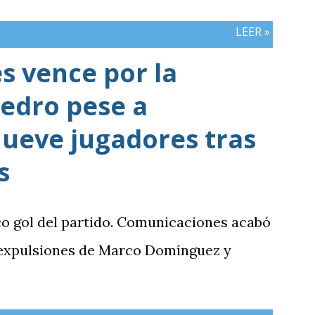
mbos países registran el mismo número
LEER »
 vence por la
edro pese a
ueve jugadores tras
s
co gol del partido. Comunicaciones acabó
 expulsiones de Marco Domínguez y