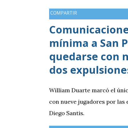
medallas de plata, aunque a
COMPARTIR
de oros (10).
Comunicaciones
mínima a San P
quedarse con n
dos expulsione
William Duarte marcó el úni
con nueve jugadores por las
Diego Santis.