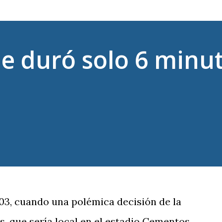
ue duró solo 6 minu
003, cuando una polémica decisión de la
, que sería local en el estadio Cementos