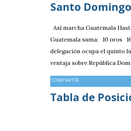
Santo Domingo
Así marcha Guatemala Hasta el
Guatemala suma: 10 oros 16 
delegación ocupa el quinto l
ventaja sobre República Domi
medallas de plata, aunque a
COMPARTIR
de oros (10).
Tabla de Posic