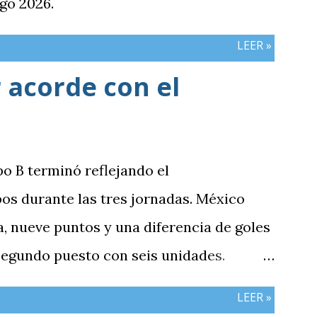
go 2026.
LEER »
 acorde con el
po B terminó reflejando el
os durante las tres jornadas. México
 nueve puntos y una diferencia de goles
 segundo puesto con seis unidades.
n tres puntos y diferencia de -1,
LEER »
cerró sin sumar. ¿Por qué Guatemala