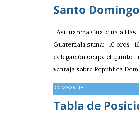
Santo Domingo
Así marcha Guatemala Hasta el
Guatemala suma: 10 oros 16 
delegación ocupa el quinto l
ventaja sobre República Domi
medallas de plata, aunque a
COMPARTIR
de oros (10).
Tabla de Posic