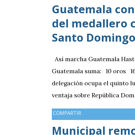
Guatemala cons
del medallero 
Santo Domingo
Así marcha Guatemala Hasta el
Guatemala suma: 10 oros 16 
delegación ocupa el quinto l
ventaja sobre República Domi
medallas de plata, aunque a
COMPARTIR
de oros (10).
Municipal rem