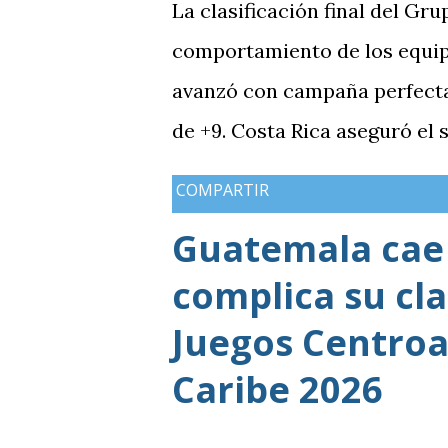
La clasificación final del Gru
comportamiento de los equip
avanzó con campaña perfecta,
de +9. Costa Rica aseguró el
Guatemala finalizó tercera co
COMPARTIR
mientras Antigua y Barbuda 
Guatemala cae 
terminó tercera y dependió d
complica su cla
solo consiguió imponer condic
grupo. En los dos partidos qu
Juegos Centroa
en posesión, producción ofen
Caribe 2026
goleada frente a México term