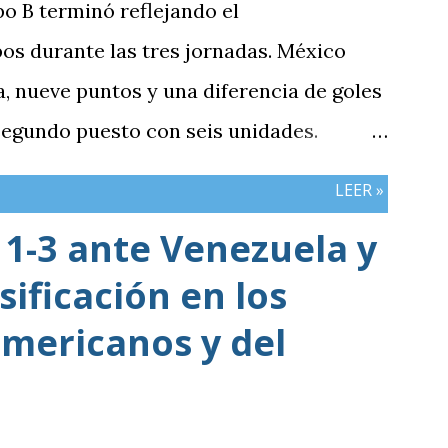
po B terminó reflejando el
os durante las tres jornadas. México
 nueve puntos y una diferencia de goles
 segundo puesto con seis unidades.
n tres puntos y diferencia de -1,
LEER »
cerró sin sumar. ¿Por qué Guatemala
1-3 ante Venezuela y
e otros resultados? Porque el equipo
sificación en los
iones frente al rival más débil del
e definían la clasificación fue superado
mericanos y del
siva y generación de ocasiones de gol. La
inó siendo la consecuencia más visible