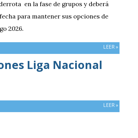
había manifestado ante Costa Rica y que
 derrota en la fase de grupos y deberá
 la última jornada pendiente de otros
 fecha para mantener sus opciones de
del de Honduras vs. Panamá.
go 2026.
LEER »
iones Liga Nacional
LEER »