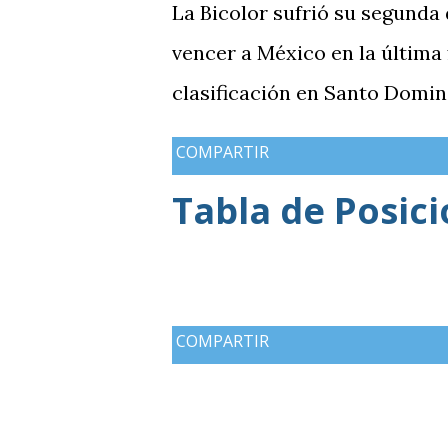
de una diferencia que ya se 
La Bicolor sufrió su segunda
obligó a la Bicolor a llegar a
vencer a México en la última
resultados, particularmente 
clasificación en Santo Domin
COMPARTIR
Tabla de Posic
COMPARTIR