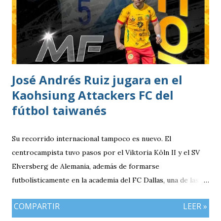
José Andrés Ruiz jugara en el
Kaohsiung Attackers FC del
fútbol taiwanés
Su recorrido internacional tampoco es nuevo. El
centrocampista tuvo pasos por el Viktoria Köln II y el SV
Elversberg de Alemania, además de formarse
futbolísticamente en la academia del FC Dallas, una de las
canteras más reconocidas de los Estados Unidos,
COMPARTIR
LEER »
experiencia que marcó el inicio de su desarrollo como