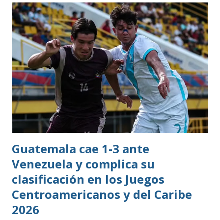
profesional. Ahora, el guatemalteco se incorpora al
Kaohsiung Attackers FC, una institución de crecimiento
reciente dentro del fútbol taiwanés. El club nació en 2016
con su equipo femenino y fue hasta 2025 cuando creó su
rama masculina, la cual comenzó su recorrido en la Segunda
División antes de conseguir el ascenso a la máxima
categoría.
Guatemala cae 1-3 ante
Venezuela y complica su
clasificación en los Juegos
Centroamericanos y del Caribe
2026