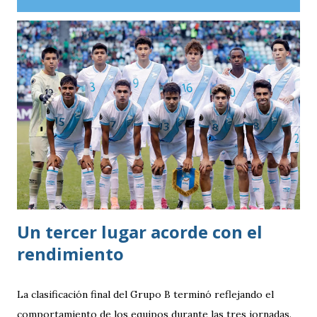
que trasladó a parte del plantel y al cuerpo técnico aterrizó
en el aeropuerto internacional de Ezeiza durante la tarde
del lunes. Allí, los futbolistas fueron recibidos con una
alfombra roja y la interpretación de Muchachos por parte
de la banda de Granaderos antes de trasladarse al predio de
la Asociación del Fútbol Argentino (AFA).
Un tercer lugar acorde con el
rendimiento
La clasificación final del Grupo B terminó reflejando el
comportamiento de los equipos durante las tres jornadas.