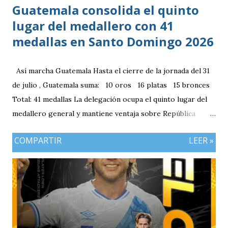
Guatemala consolida el quinto
lugar del medallero con 41
medallas en Santo Domingo 2026
Así marcha Guatemala Hasta el cierre de la jornada del 31
de julio , Guatemala suma: 10 oros 16 platas 15 bronces
Total: 41 medallas La delegación ocupa el quinto lugar del
medallero general y mantiene ventaja sobre República
Dominicana gracias a la mayor cantidad de medallas de
COMPARTIR
LEER »
plata, aunque ambos países registran el mismo número de
oros (10).