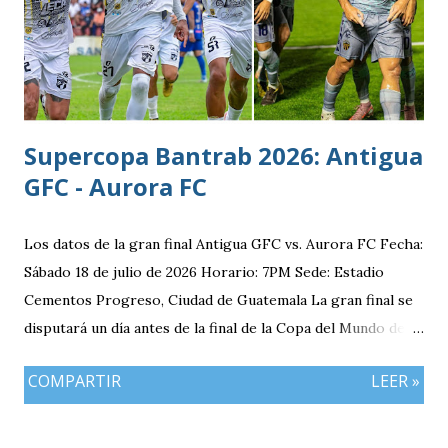
Supercopa Bantrab 2026: Antigua
GFC - Aurora FC
Los datos de la gran final Antigua GFC vs. Aurora FC Fecha:
Sábado 18 de julio de 2026 Horario: 7PM Sede: Estadio
Cementos Progreso, Ciudad de Guatemala La gran final se
disputará un día antes de la final de la Copa del Mundo de la
FIFA 2026 lo que convierte al 18 de julio en una jornada
COMPARTIR
LEER »
especialmente futbolera para los aficionados
guatemaltecos. Antigua GFC llega al partido como el
equipo más regular del torneo tras g