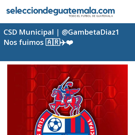
CSD Municipal | @GambetaDiaz1
Nos fuimos 🇦🇷✈️❤️