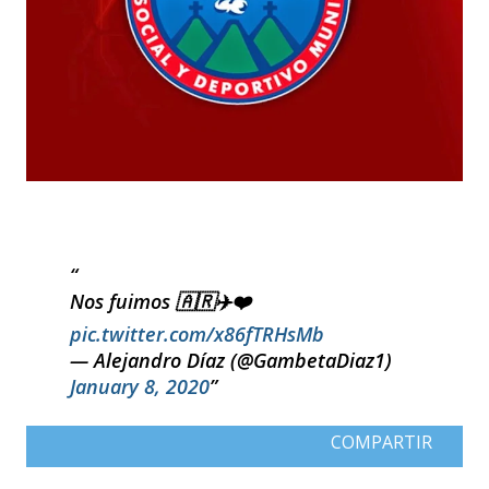
Nos fuimos 🇦🇷✈️❤️
pic.twitter.com/x86fTRHsMb
— Alejandro Díaz (@GambetaDiaz1)
January 8, 2020
COMPARTIR