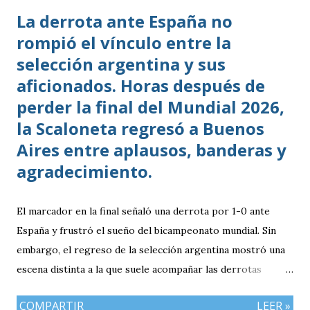
La derrota ante España no
rompió el vínculo entre la
selección argentina y sus
aficionados. Horas después de
perder la final del Mundial 2026,
la Scaloneta regresó a Buenos
Aires entre aplausos, banderas y
agradecimiento.
El marcador en la final señaló una derrota por 1-0 ante
España y frustró el sueño del bicampeonato mundial. Sin
embargo, el regreso de la selección argentina mostró una
escena distinta a la que suele acompañar las derrotas
deportivas: cientos de personas esperaron al equipo en
COMPARTIR
LEER »
Buenos Aires para agradecerle el torneo realizado. El avión