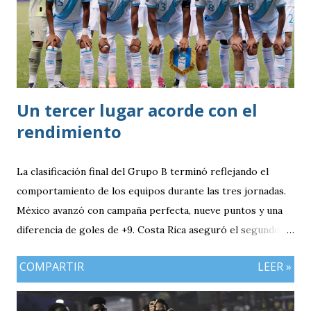
Un tercer lugar acorde con el
rendimiento
La clasificación final del Grupo B terminó reflejando el
comportamiento de los equipos durante las tres jornadas.
México avanzó con campaña perfecta, nueve puntos y una
diferencia de goles de +9. Costa Rica aseguró el segundo
puesto con seis unidades. Guatemala finalizó tercera con
COMPARTIR
LEER »
tres puntos y diferencia de -1, mientras Antigua y Barbuda
cerró sin sumar. ¿Por qué Guatemala terminó tercera y
dependió de otros resultados? Porque el equipo solo