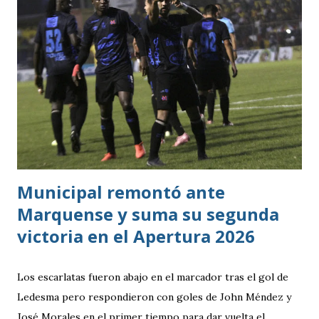
consiguió imponer condiciones frente al rival más débil del
grupo. En los dos partidos que definían la clasificación fue
superado en posesión, producción ofensiva y generación de
ocasiones de gol. La goleada frente a México terminó
siendo la consecuencia más visible de una diferencia que ya
se había manifestado ante Costa Rica y que obligó a la
Bicolor a llegar a la última jornada pendiente de otros
resultados, particularmente del de Honduras vs. Panamá.
Municipal remontó ante
Marquense y suma su segunda
victoria en el Apertura 2026
Los escarlatas fueron abajo en el marcador tras el gol de
Ledesma pero respondieron con goles de John Méndez y
José Morales en el primer tiempo para dar vuelta el