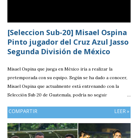
[Seleccion Sub-20] Misael Ospina
Pinto jugador del Cruz Azul Jasso
Segunda División de México
Misael Ospina que juega en México iría a realizar la
pretemporada con su equipo. Según se ha dado a conocer,
Misael Ospina que actualmente está entrenando con la
Selección Sub 20 de Guatemala, podría no seguir
entrenando con el combinado nacional porque su equipo, el
COMPARTIR
LEER »
Cruz Azul de México iniciará a realizar su pretemporada.
Bio Ospina, de madre guatemalteca y padre colombiano,
vivía en Estados Unidos antes de ir a ser una prueba a la