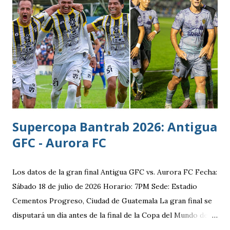
filial del Cruz Azul de México, club al que se vinculó tras
destacar en una gira en Europa. Misael Ospina Pinto Lugar
y fecha de nacimiento: Barberena, Santa Rosa, 29 de julio
1996 Posición: Volante por derecha Peso: 143 libras
Estatura: 1.75 metros Equipo: Cruz Azul de Segunda
División de México Estudios: Quinto bachillerato en México
via. luchosolares.blogspot.com
Supercopa Bantrab 2026: Antigua
GFC - Aurora FC
Los datos de la gran final Antigua GFC vs. Aurora FC Fecha:
Sábado 18 de julio de 2026 Horario: 7PM Sede: Estadio
Cementos Progreso, Ciudad de Guatemala La gran final se
disputará un día antes de la final de la Copa del Mundo de la
FIFA 2026 lo que convierte al 18 de julio en una jornada