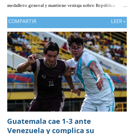
medallero general y mantiene ventaja sobre República
Dominicana gracias a la mayor cantidad de medallas de
COMPARTIR
LEER »
plata, aunque ambos países registran el mismo número de
oros (10).
Guatemala cae 1-3 ante
Venezuela y complica su