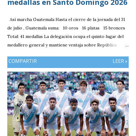
medallas en Santo Domingo 2026
Así marcha Guatemala Hasta el cierre de la jornada del 31
de julio , Guatemala suma: 10 oros 16 platas 15 bronces
Total: 41 medallas La delegación ocupa el quinto lugar del
medallero general y mantiene ventaja sobre República
Dominicana gracias a la mayor cantidad de medallas de
COMPARTIR
LEER »
plata, aunque ambos países registran el mismo número de
oros (10).