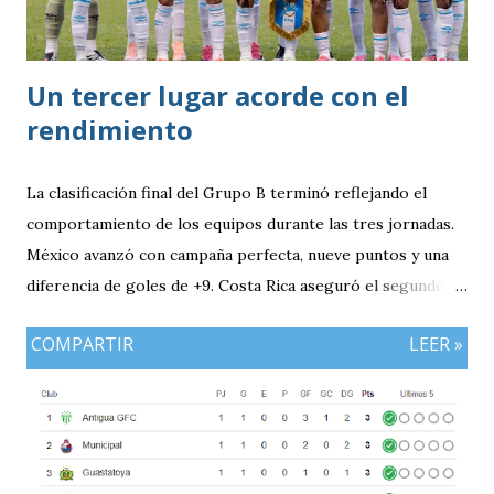
Un tercer lugar acorde con el
rendimiento
La clasificación final del Grupo B terminó reflejando el
comportamiento de los equipos durante las tres jornadas.
México avanzó con campaña perfecta, nueve puntos y una
diferencia de goles de +9. Costa Rica aseguró el segundo
puesto con seis unidades. Guatemala finalizó tercera con
COMPARTIR
LEER »
tres puntos y diferencia de -1, mientras Antigua y Barbuda
cerró sin sumar. ¿Por qué Guatemala terminó tercera y
dependió de otros resultados? Porque el equipo solo
consiguió imponer condiciones frente al rival más débil del
grupo. En los dos partidos que definían la clasificación fue