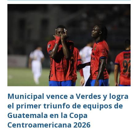
profesional. Ahora, el guatemalteco se incorpora al
Kaohsiung Attackers FC, una institución de crecimiento
reciente dentro del fútbol taiwanés. El club nació en 2016
con su equipo femenino y fue hasta 2025 cuando creó su
rama masculina, la cual comenzó su recorrido en la Segunda
División antes de conseguir el ascenso a la máxima
categoría.
Municipal vence a Verdes y logra
el primer triunfo de equipos de
Guatemala en la Copa
Centroamericana 2026