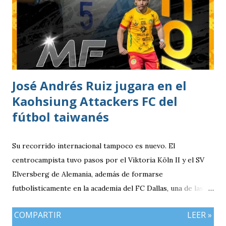
estacionar en el Parqueo de Tikal Futura. via.
José Andrés Ruiz jugara en el
Kaohsiung Attackers FC del
fútbol taiwanés
Su recorrido internacional tampoco es nuevo. El
centrocampista tuvo pasos por el Viktoria Köln II y el SV
Elversberg de Alemania, además de formarse
futbolísticamente en la academia del FC Dallas, una de las
canteras más reconocidas de los Estados Unidos,
COMPARTIR
LEER »
experiencia que marcó el inicio de su desarrollo como