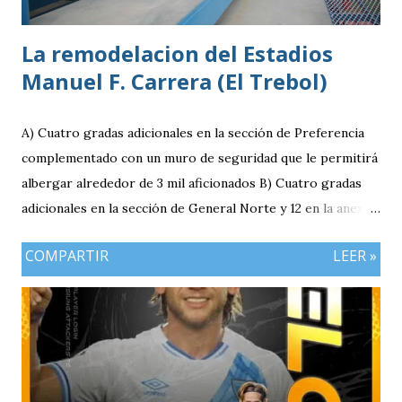
La remodelacion del Estadios
Manuel F. Carrera (El Trebol)
A) Cuatro gradas adicionales en la sección de Preferencia
complementado con un muro de seguridad que le permitirá
albergar alrededor de 3 mil aficionados B) Cuatro gradas
adicionales en la sección de General Norte y 12 en la anexa
que va a pemitir acomodar a 2 mil 400 aficionados más. C)
COMPARTIR
LEER »
El área de la General Sur con entrada independiente será
ahora la localidad para los visitantes. En resumen el aforo
del estadio queda ahora en 7 mil aficionados. Este domingo
se implementará un parqueo cuyo costo es de Q25
quetzales pero tiene un cupo limitadp. Continúa vigente el
servicio anterior en donde los aficionados se podrán