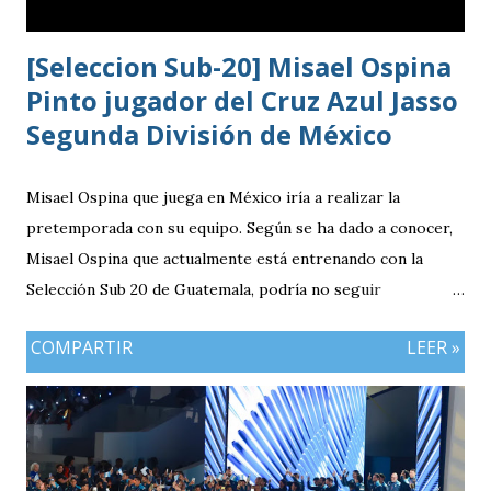
[Seleccion Sub-20] Misael Ospina
Pinto jugador del Cruz Azul Jasso
Segunda División de México
Misael Ospina que juega en México iría a realizar la
pretemporada con su equipo. Según se ha dado a conocer,
Misael Ospina que actualmente está entrenando con la
Selección Sub 20 de Guatemala, podría no seguir
entrenando con el combinado nacional porque su equipo, el
COMPARTIR
LEER »
Cruz Azul de México iniciará a realizar su pretemporada.
Bio Ospina, de madre guatemalteca y padre colombiano,
vivía en Estados Unidos antes de ir a ser una prueba a la
filial del Cruz Azul de México, club al que se vinculó tras
destacar en una gira en Europa. Misael Ospina Pinto Lugar