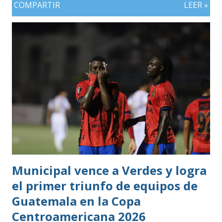
COMPARTIR
LEER »
plata, aunque ambos países registran el mismo número de
oros (10).
Municipal vence a Verdes y logra
el primer triunfo de equipos de
Guatemala en la Copa
Centroamericana 2026