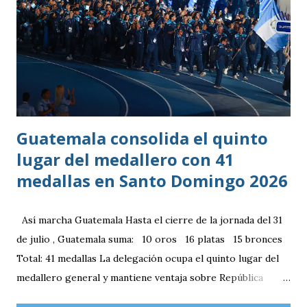
y fecha de nacimiento: Barberena, Santa Rosa, 29 de julio
1996 Posición: Volante por derecha Peso: 143 libras
Estatura: 1.75 metros Equipo: Cruz Azul de Segunda
División de México Estudios: Quinto bachillerato en México
via. luchosolares.blogspot.com
Guatemala consolida el quinto
lugar del medallero con 41
medallas en Santo Domingo 2026
Así marcha Guatemala Hasta el cierre de la jornada del 31
de julio , Guatemala suma: 10 oros 16 platas 15 bronces
Total: 41 medallas La delegación ocupa el quinto lugar del
medallero general y mantiene ventaja sobre República
Dominicana gracias a la mayor cantidad de medallas de