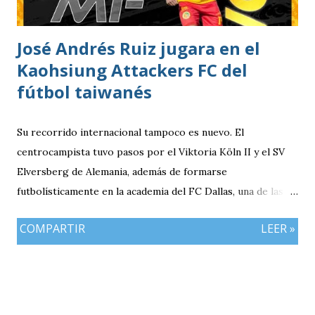
Cabeza definió con precisión para marcar el único gol del
compromiso. El pase y asistencia llegó en los botines de
José Andrés Ruiz jugara en el
Cristian Checa Hernández.
Kaohsiung Attackers FC del
fútbol taiwanés
Su recorrido internacional tampoco es nuevo. El
centrocampista tuvo pasos por el Viktoria Köln II y el SV
Elversberg de Alemania, además de formarse
futbolísticamente en la academia del FC Dallas, una de las
canteras más reconocidas de los Estados Unidos,
COMPARTIR
LEER »
experiencia que marcó el inicio de su desarrollo como
profesional. Ahora, el guatemalteco se incorpora al
Kaohsiung Attackers FC, una institución de crecimiento
reciente dentro del fútbol taiwanés. El club nació en 2016
con su equipo femenino y fue hasta 2025 cuando creó su