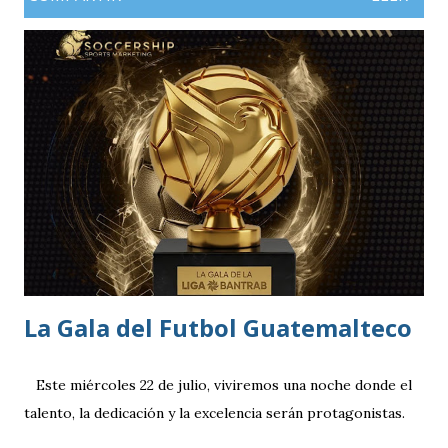
profesional. Ahora, el guatemalteco se incorpora al
Kaohsiung Attackers FC, una institución de crecimiento
reciente dentro del fútbol taiwanés. El club nació en 2016
con su equipo femenino y fue hasta 2025 cuando creó su
rama masculina, la cual comenzó su recorrido en la Segunda
División antes de conseguir el ascenso a la máxima
categoría.
La Gala del Futbol Guatemalteco
Este miércoles 22 de julio, viviremos una noche donde el
talento, la dedicación y la excelencia serán protagonistas.