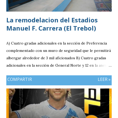
La remodelacion del Estadios
Manuel F. Carrera (El Trebol)
A) Cuatro gradas adicionales en la sección de Preferencia
complementado con un muro de seguridad que le permitirá
albergar alrededor de 3 mil aficionados B) Cuatro gradas
adicionales en la sección de General Norte y 12 en la anexa
que va a pemitir acomodar a 2 mil 400 aficionados más. C)
COMPARTIR
LEER »
El área de la General Sur con entrada independiente será
ahora la localidad para los visitantes. En resumen el aforo
del estadio queda ahora en 7 mil aficionados. Este domingo
se implementará un parqueo cuyo costo es de Q25
quetzales pero tiene un cupo limitadp. Continúa vigente el
servicio anterior en donde los aficionados se podrán