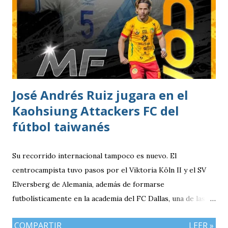
estacionar en el Parqueo de Tikal Futura. via.
José Andrés Ruiz jugara en el
Kaohsiung Attackers FC del
fútbol taiwanés
Su recorrido internacional tampoco es nuevo. El
centrocampista tuvo pasos por el Viktoria Köln II y el SV
Elversberg de Alemania, además de formarse
futbolísticamente en la academia del FC Dallas, una de las
canteras más reconocidas de los Estados Unidos,
COMPARTIR
LEER »
experiencia que marcó el inicio de su desarrollo como