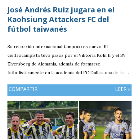
José Andrés Ruiz jugara en el
Kaohsiung Attackers FC del
fútbol taiwanés
Su recorrido internacional tampoco es nuevo. El
centrocampista tuvo pasos por el Viktoria Köln II y el SV
Elversberg de Alemania, además de formarse
futbolísticamente en la academia del FC Dallas, una de las
canteras más reconocidas de los Estados Unidos,
COMPARTIR
LEER »
experiencia que marcó el inicio de su desarrollo como
profesional. Ahora, el guatemalteco se incorpora al
Kaohsiung Attackers FC, una institución de crecimiento
reciente dentro del fútbol taiwanés. El club nació en 2016
con su equipo femenino y fue hasta 2025 cuando creó su
rama masculina, la cual comenzó su recorrido en la Segunda