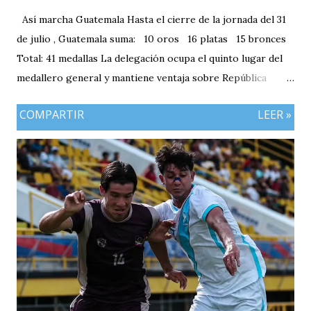
Así marcha Guatemala Hasta el cierre de la jornada del 31
de julio , Guatemala suma: 10 oros 16 platas 15 bronces
Total: 41 medallas La delegación ocupa el quinto lugar del
medallero general y mantiene ventaja sobre República
Dominicana gracias a la mayor cantidad de medallas de
COMPARTIR
LEER »
plata, aunque ambos países registran el mismo número de
oros (10).