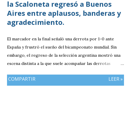
la Scaloneta regresó a Buenos
Aires entre aplausos, banderas y
agradecimiento.
El marcador en la final señaló una derrota por 1-0 ante
España y frustró el sueño del bicampeonato mundial. Sin
embargo, el regreso de la selección argentina mostró una
escena distinta a la que suele acompañar las derrotas
deportivas: cientos de personas esperaron al equipo en
COMPARTIR
LEER »
Buenos Aires para agradecerle el torneo realizado. El avión
que trasladó a parte del plantel y al cuerpo técnico aterrizó
en el aeropuerto internacional de Ezeiza durante la tarde
del lunes. Allí, los futbolistas fueron recibidos con una
alfombra roja y la interpretación de Muchachos por parte
de la banda de Granaderos antes de trasladarse al predio de
la Asociación del Fútbol Argentino (AFA).