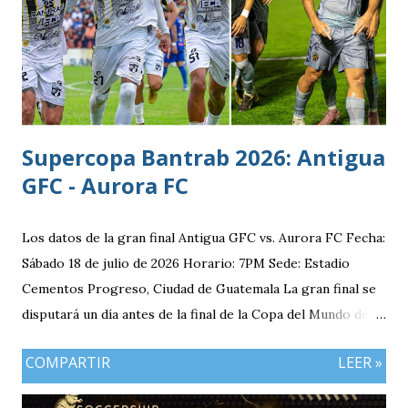
División antes de conseguir el ascenso a la máxima
categoría.
Supercopa Bantrab 2026: Antigua
GFC - Aurora FC
Los datos de la gran final Antigua GFC vs. Aurora FC Fecha:
Sábado 18 de julio de 2026 Horario: 7PM Sede: Estadio
Cementos Progreso, Ciudad de Guatemala La gran final se
disputará un día antes de la final de la Copa del Mundo de la
FIFA 2026 lo que convierte al 18 de julio en una jornada
COMPARTIR
LEER »
especialmente futbolera para los aficionados
guatemaltecos. Antigua GFC llega al partido como el