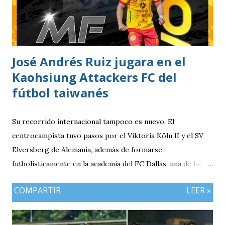
José Andrés Ruiz jugara en el
Kaohsiung Attackers FC del
fútbol taiwanés
Su recorrido internacional tampoco es nuevo. El
centrocampista tuvo pasos por el Viktoria Köln II y el SV
Elversberg de Alemania, además de formarse
futbolísticamente en la academia del FC Dallas, una de las
canteras más reconocidas de los Estados Unidos,
COMPARTIR
LEER »
experiencia que marcó el inicio de su desarrollo como
profesional. Ahora, el guatemalteco se incorpora al
Kaohsiung Attackers FC, una institución de crecimiento