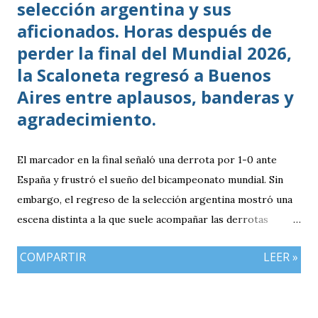
selección argentina y sus
aficionados. Horas después de
perder la final del Mundial 2026,
la Scaloneta regresó a Buenos
Aires entre aplausos, banderas y
agradecimiento.
El marcador en la final señaló una derrota por 1-0 ante
España y frustró el sueño del bicampeonato mundial. Sin
embargo, el regreso de la selección argentina mostró una
escena distinta a la que suele acompañar las derrotas
deportivas: cientos de personas esperaron al equipo en
COMPARTIR
LEER »
Buenos Aires para agradecerle el torneo realizado. El avión
que trasladó a parte del plantel y al cuerpo técnico aterrizó
en el aeropuerto internacional de Ezeiza durante la tarde