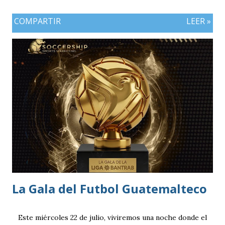
FIFA 2026 lo que convierte al 18 de julio en una jornada
COMPARTIR
LEER »
especialmente futbolera para los aficionados
guatemaltecos. Antigua GFC llega al partido como el
equipo más regular del torneo tras g
La Gala del Futbol Guatemalteco
Este miércoles 22 de julio, viviremos una noche donde el