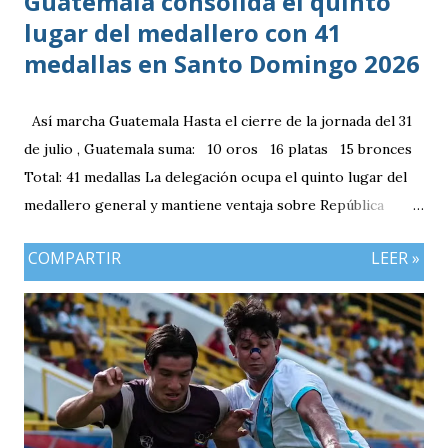
Guatemala consolida el quinto
lugar del medallero con 41
medallas en Santo Domingo 2026
Así marcha Guatemala Hasta el cierre de la jornada del 31
de julio , Guatemala suma: 10 oros 16 platas 15 bronces
Total: 41 medallas La delegación ocupa el quinto lugar del
medallero general y mantiene ventaja sobre República
Dominicana gracias a la mayor cantidad de medallas de
COMPARTIR
LEER »
plata, aunque ambos países registran el mismo número de
oros (10).