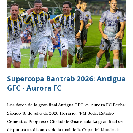
reciente dentro del fútbol taiwanés. El club nació en 2016
con su equipo femenino y fue hasta 2025 cuando creó su
rama masculina, la cual comenzó su recorrido en la Segunda
División antes de conseguir el ascenso a la máxima
categoría.
Supercopa Bantrab 2026: Antigua
GFC - Aurora FC
Los datos de la gran final Antigua GFC vs. Aurora FC Fecha:
Sábado 18 de julio de 2026 Horario: 7PM Sede: Estadio
Cementos Progreso, Ciudad de Guatemala La gran final se
disputará un día antes de la final de la Copa del Mundo de la