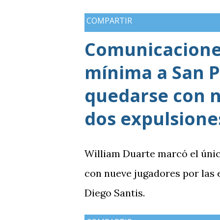
medallas de plata, aunque a
COMPARTIR
de oros (10).
Comunicaciones
mínima a San P
quedarse con n
dos expulsione
William Duarte marcó el úni
con nueve jugadores por las
Diego Santis.