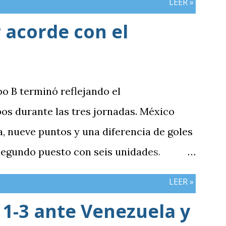
LEER »
 acorde con el
po B terminó reflejando el
os durante las tres jornadas. México
 nueve puntos y una diferencia de goles
 segundo puesto con seis unidades.
n tres puntos y diferencia de -1,
LEER »
cerró sin sumar. ¿Por qué Guatemala
1-3 ante Venezuela y
e otros resultados? Porque el equipo