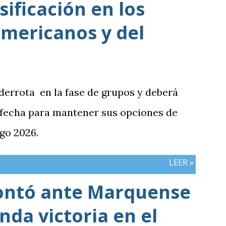
sificación en los
iones frente al rival más débil del
e definían la clasificación fue superado
mericanos y del
siva y generación de ocasiones de gol. La
inó siendo la consecuencia más visible
había manifestado ante Costa Rica y que
 derrota en la fase de grupos y deberá
 la última jornada pendiente de otros
 fecha para mantener sus opciones de
del de Honduras vs. Panamá.
go 2026.
LEER »
ontó ante Marquense
da victoria en el