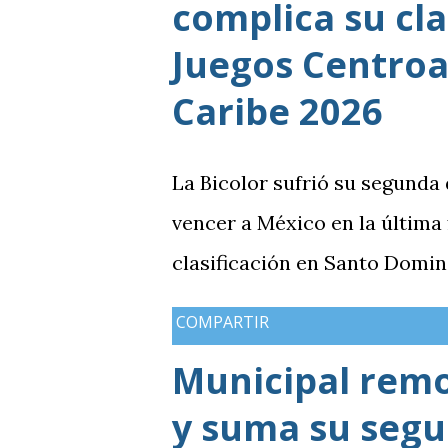
complica su cla
solo consiguió imponer condic
grupo. En los dos partidos qu
Juegos Centroa
en posesión, producción ofen
Caribe 2026
goleada frente a México term
de una diferencia que ya se 
La Bicolor sufrió su segunda
obligó a la Bicolor a llegar a
vencer a México en la última
resultados, particularmente 
clasificación en Santo Domin
COMPARTIR
Municipal rem
y suma su segun