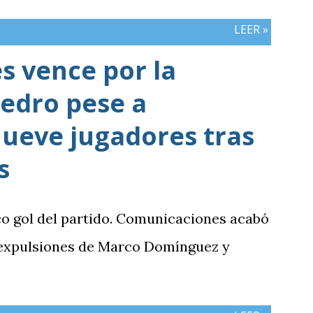
mbos países registran el mismo número
LEER »
 vence por la
edro pese a
ueve jugadores tras
s
co gol del partido. Comunicaciones acabó
 expulsiones de Marco Domínguez y