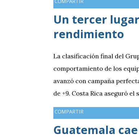
COMPARTIR
Un tercer lugar
rendimiento
La clasificación final del Gru
comportamiento de los equip
avanzó con campaña perfecta,
de +9. Costa Rica aseguró el
Guatemala finalizó tercera co
COMPARTIR
mientras Antigua y Barbuda 
Guatemala cae 
terminó tercera y dependió d