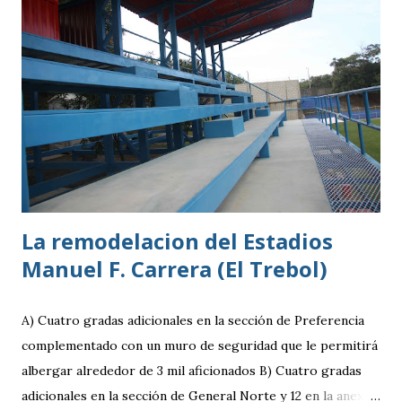
filial del Cruz Azul de México, club al que se vinculó tras
destacar en una gira en Europa. Misael Ospina Pinto Lugar
y fecha de nacimiento: Barberena, Santa Rosa, 29 de julio
1996 Posición: Volante por derecha Peso: 143 libras
Estatura: 1.75 metros Equipo: Cruz Azul de Segunda
División de México Estudios: Quinto bachillerato en México
via. luchosolares.blogspot.com
La remodelacion del Estadios
Manuel F. Carrera (El Trebol)
A) Cuatro gradas adicionales en la sección de Preferencia
complementado con un muro de seguridad que le permitirá
albergar alrededor de 3 mil aficionados B) Cuatro gradas
adicionales en la sección de General Norte y 12 en la anexa