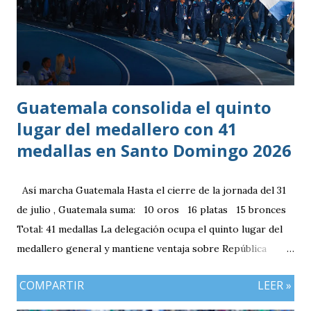
Guatemala consolida el quinto
lugar del medallero con 41
medallas en Santo Domingo 2026
Así marcha Guatemala Hasta el cierre de la jornada del 31
de julio , Guatemala suma: 10 oros 16 platas 15 bronces
Total: 41 medallas La delegación ocupa el quinto lugar del
medallero general y mantiene ventaja sobre República
Dominicana gracias a la mayor cantidad de medallas de
COMPARTIR
LEER »
plata, aunque ambos países registran el mismo número de
oros (10).