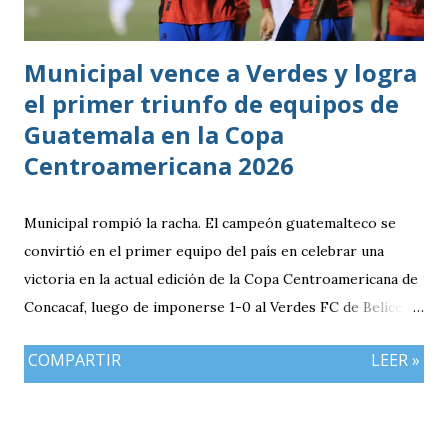
Municipal vence a Verdes y logra
el primer triunfo de equipos de
Guatemala en la Copa
Centroamericana 2026
Municipal rompió la racha. El campeón guatemalteco se
convirtió en el primer equipo del país en celebrar una
victoria en la actual edición de la Copa Centroamericana de
Concacaf, luego de imponerse 1-0 al Verdes FC de Belice en
el FFB Stadium de Belmopán. El conjunto escarlata llegaba
COMPARTIR
LEER »
con la obligación de sumar luego del empate (1-1) en casa
frente al Cartaginés de Costa Rica. Además, el resultado
adquiría mayor relevancia después de un complicado
arranque para los clubes guatemaltecos en el torneo,