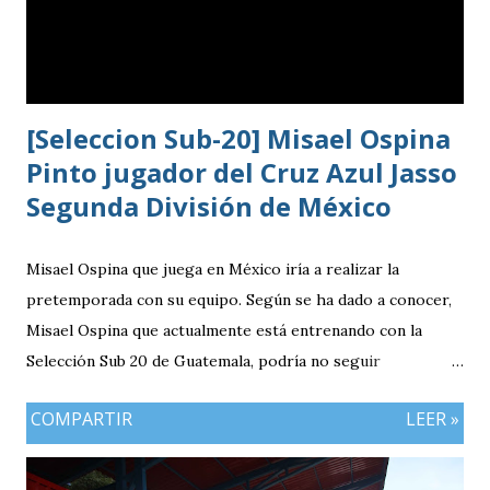
[Seleccion Sub-20] Misael Ospina
Pinto jugador del Cruz Azul Jasso
Segunda División de México
Misael Ospina que juega en México iría a realizar la
pretemporada con su equipo. Según se ha dado a conocer,
Misael Ospina que actualmente está entrenando con la
Selección Sub 20 de Guatemala, podría no seguir
entrenando con el combinado nacional porque su equipo, el
COMPARTIR
LEER »
Cruz Azul de México iniciará a realizar su pretemporada.
Bio Ospina, de madre guatemalteca y padre colombiano,
vivía en Estados Unidos antes de ir a ser una prueba a la