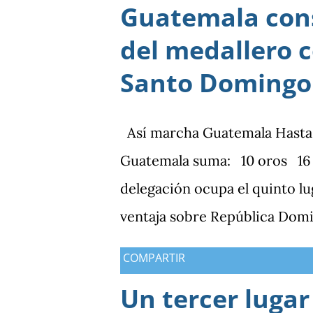
Guatemala cons
del medallero 
Santo Domingo
Así marcha Guatemala Hasta el 
Guatemala suma: 10 oros 16 p
delegación ocupa el quinto lu
ventaja sobre República Domi
medallas de plata, aunque am
COMPARTIR
oros (10).
Un tercer lugar