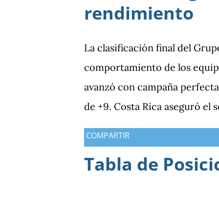
rendimiento
La clasificación final del Gru
comportamiento de los equipo
avanzó con campaña perfecta,
de +9. Costa Rica aseguró el 
Guatemala finalizó tercera co
COMPARTIR
Antigua y Barbuda cerró sin 
Tabla de Posici
tercera y dependió de otros r
consiguió imponer condiciones
los dos partidos que definían 