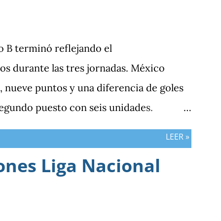
po B terminó reflejando el
s durante las tres jornadas. México
 nueve puntos y una diferencia de goles
segundo puesto con seis unidades.
n tres puntos y diferencia de -1, mientras
LEER »
sumar. ¿Por qué Guatemala terminó
ones Liga Nacional
esultados? Porque el equipo solo
 frente al rival más débil del grupo. En
la clasificación fue superado en posesión,