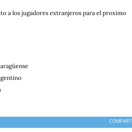
o a los jugadores extranjeros para el proximo
caragüense
rgentino
a
COMPART