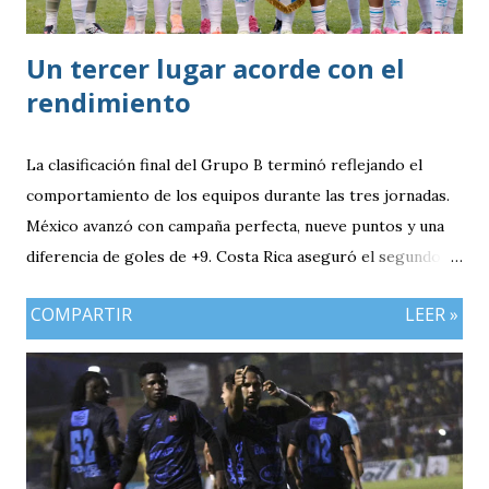
Un tercer lugar acorde con el
rendimiento
La clasificación final del Grupo B terminó reflejando el
comportamiento de los equipos durante las tres jornadas.
México avanzó con campaña perfecta, nueve puntos y una
diferencia de goles de +9. Costa Rica aseguró el segundo
puesto con seis unidades. Guatemala finalizó tercera con
COMPARTIR
LEER »
tres puntos y diferencia de -1, mientras Antigua y Barbuda
cerró sin sumar. ¿Por qué Guatemala terminó tercera y
dependió de otros resultados? Porque el equipo solo
consiguió imponer condiciones frente al rival más débil del
grupo. En los dos partidos que definían la clasificación fue
superado en posesión, producción ofensiva y generación de