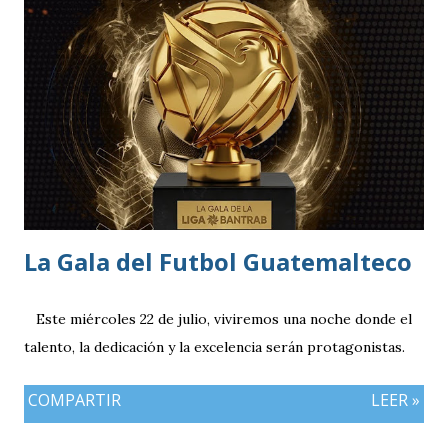
reciente dentro del fútbol taiwanés. El club nació en 2016
con su equipo femenino y fue hasta 2025 cuando creó su
rama masculina, la cual comenzó su recorrido en la Segunda
División antes de conseguir el ascenso a la máxima
categoría.
La Gala del Futbol Guatemalteco
Este miércoles 22 de julio, viviremos una noche donde el
talento, la dedicación y la excelencia serán protagonistas.
COMPARTIR
LEER »