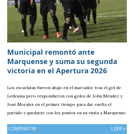
ocasiones de gol. La goleada frente a México terminó
siendo la consecuencia más visible de una diferencia que ya
se había manifestado ante Costa Rica y que obligó a la
Bicolor a llegar a la última jornada pendiente de otros
resultados, particularmente del de Honduras vs. Panamá.
Municipal remontó ante
Marquense y suma su segunda
victoria en el Apertura 2026
Los escarlatas fueron abajo en el marcador tras el gol de
Ledesma pero respondieron con goles de John Méndez y
José Morales en el primer tiempo para dar vuelta el
partido y quedarse con los puntos en su visita a Marquense.
COMPARTIR
LEER »