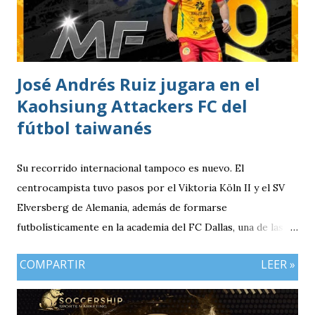
División de México Estudios: Quinto bachillerato en México
via. luchosolares.blogspot.com
José Andrés Ruiz jugara en el
Kaohsiung Attackers FC del
fútbol taiwanés
Su recorrido internacional tampoco es nuevo. El
centrocampista tuvo pasos por el Viktoria Köln II y el SV
Elversberg de Alemania, además de formarse
futbolísticamente en la academia del FC Dallas, una de las
canteras más reconocidas de los Estados Unidos,
COMPARTIR
LEER »
experiencia que marcó el inicio de su desarrollo como
profesional. Ahora, el guatemalteco se incorpora al
Kaohsiung Attackers FC, una institución de crecimiento