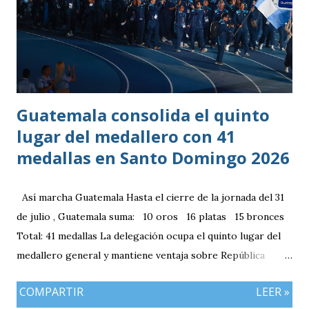
Guatemala consolida el quinto
lugar del medallero con 41
medallas en Santo Domingo 2026
Así marcha Guatemala Hasta el cierre de la jornada del 31
de julio , Guatemala suma: 10 oros 16 platas 15 bronces
Total: 41 medallas La delegación ocupa el quinto lugar del
medallero general y mantiene ventaja sobre República
Dominicana gracias a la mayor cantidad de medallas de
COMPARTIR
LEER »
plata, aunque ambos países registran el mismo número de