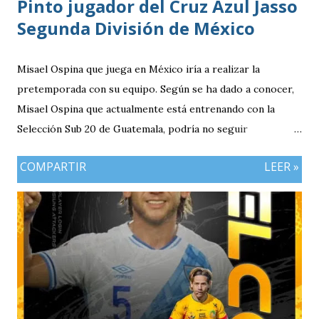
Pinto jugador del Cruz Azul Jasso
Segunda División de México
Misael Ospina que juega en México iría a realizar la
pretemporada con su equipo. Según se ha dado a conocer,
Misael Ospina que actualmente está entrenando con la
Selección Sub 20 de Guatemala, podría no seguir
entrenando con el combinado nacional porque su equipo, el
COMPARTIR
LEER »
Cruz Azul de México iniciará a realizar su pretemporada.
Bio Ospina, de madre guatemalteca y padre colombiano,
vivía en Estados Unidos antes de ir a ser una prueba a la
filial del Cruz Azul de México, club al que se vinculó tras
destacar en una gira en Europa. Misael Ospina Pinto Lugar
y fecha de nacimiento: Barberena, Santa Rosa, 29 de julio
1996 Posición: Volante por derecha Peso: 143 libras
Estatura: 1.75 metros Equipo: Cruz Azul de Segunda