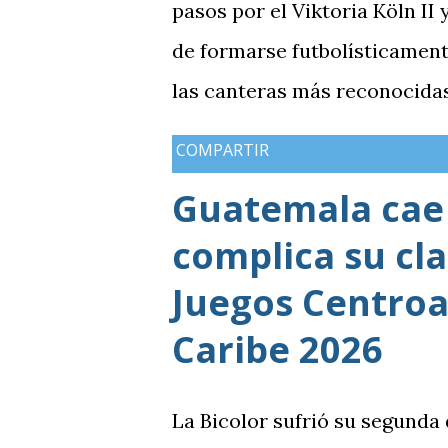
pasos por el Viktoria Köln II
de formarse futbolísticament
las canteras más reconocidas
marcó el inicio de su desarro
COMPARTIR
guatemalteco se incorpora al
Guatemala cae 
de crecimiento reciente dentr
complica su cla
2016 con su equipo femenino
masculina, la cual comenzó s
Juegos Centroa
de conseguir el ascenso a la
Caribe 2026
La Bicolor sufrió su segunda