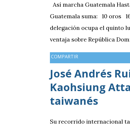
Así marcha Guatemala Hasta el
Guatemala suma: 10 oros 16 
delegación ocupa el quinto l
ventaja sobre República Domi
medallas de plata, aunque a
COMPARTIR
de oros (10).
José Andrés Rui
Kaohsiung Atta
taiwanés
Su recorrido internacional t