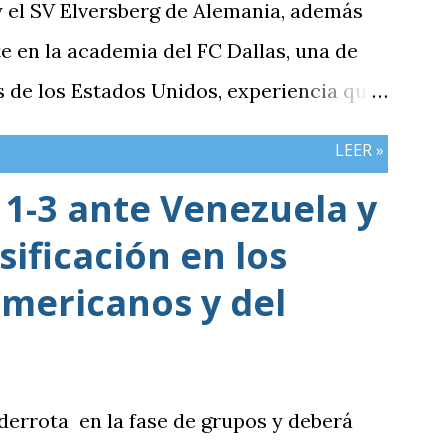
 y el SV Elversberg de Alemania, además
e en la academia del FC Dallas, una de
 de los Estados Unidos, experiencia que
llo como profesional. Ahora, el
LEER »
 Kaohsiung Attackers FC, una institución
1-3 ante Venezuela y
o del fútbol taiwanés. El club nació en
sificación en los
 y fue hasta 2025 cuando creó su rama
u recorrido en la Segunda División antes
mericanos y del
 máxima categoría.
 derrota en la fase de grupos y deberá