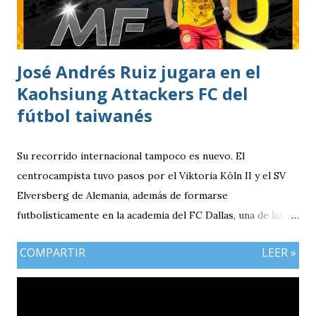
José Andrés Ruiz jugara en el
Kaohsiung Attackers FC del
fútbol taiwanés
Su recorrido internacional tampoco es nuevo. El
centrocampista tuvo pasos por el Viktoria Köln II y el SV
Elversberg de Alemania, además de formarse
futbolísticamente en la academia del FC Dallas, una de las
canteras más reconocidas de los Estados Unidos,
COMPARTIR
LEER »
experiencia que marcó el inicio de su desarrollo como
profesional. Ahora, el guatemalteco se incorpora al
Kaohsiung Attackers FC, una institución de crecimiento
reciente dentro del fútbol taiwanés. El club nació en 2016