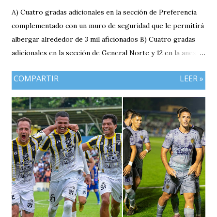
A) Cuatro gradas adicionales en la sección de Preferencia
complementado con un muro de seguridad que le permitirá
albergar alrededor de 3 mil aficionados B) Cuatro gradas
adicionales en la sección de General Norte y 12 en la anexa
que va a pemitir acomodar a 2 mil 400 aficionados más. C)
COMPARTIR
LEER »
El área de la General Sur con entrada independiente será
ahora la localidad para los visitantes. En resumen el aforo
del estadio queda ahora en 7 mil aficionados. Este domingo
se implementará un parqueo cuyo costo es de Q25
quetzales pero tiene un cupo limitadp. Continúa vigente el
servicio anterior en donde los aficionados se podrán
estacionar en el Parqueo de Tikal Futura. via.