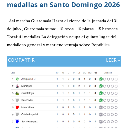
medallas en Santo Domingo 2026
Así marcha Guatemala Hasta el cierre de la jornada del 31
de julio , Guatemala suma: 10 oros 16 platas 15 bronces
Total: 41 medallas La delegación ocupa el quinto lugar del
medallero general y mantiene ventaja sobre República
Dominicana gracias a la mayor cantidad de medallas de
COMPARTIR
LEER »
plata, aunque ambos países registran el mismo número de
oros (10).