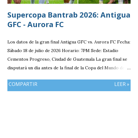
Supercopa Bantrab 2026: Antigua
GFC - Aurora FC
Los datos de la gran final Antigua GFC vs. Aurora FC Fecha:
Sábado 18 de julio de 2026 Horario: 7PM Sede: Estadio
Cementos Progreso, Ciudad de Guatemala La gran final se
disputará un día antes de la final de la Copa del Mundo de la
FIFA 2026 lo que convierte al 18 de julio en una jornada
COMPARTIR
LEER »
especialmente futbolera para los aficionados
guatemaltecos. Antigua GFC llega al partido como el
equipo más regular del torneo tras g