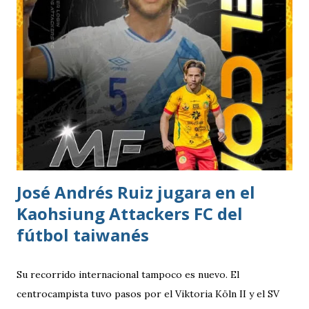
del estadio queda ahora en 7 mil aficionados. Este domingo
se implementará un parqueo cuyo costo es de Q25
quetzales pero tiene un cupo limitadp. Continúa vigente el
servicio anterior en donde los aficionados se podrán
estacionar en el Parqueo de Tikal Futura. via.
José Andrés Ruiz jugara en el
Kaohsiung Attackers FC del
fútbol taiwanés
Su recorrido internacional tampoco es nuevo. El
centrocampista tuvo pasos por el Viktoria Köln II y el SV