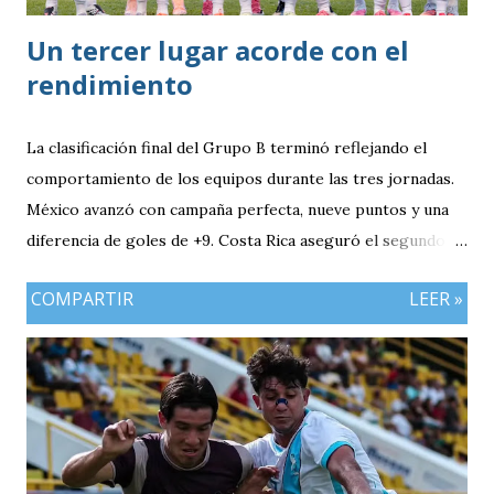
Un tercer lugar acorde con el
rendimiento
La clasificación final del Grupo B terminó reflejando el
comportamiento de los equipos durante las tres jornadas.
México avanzó con campaña perfecta, nueve puntos y una
diferencia de goles de +9. Costa Rica aseguró el segundo
puesto con seis unidades. Guatemala finalizó tercera con
COMPARTIR
LEER »
tres puntos y diferencia de -1, mientras Antigua y Barbuda
cerró sin sumar. ¿Por qué Guatemala terminó tercera y
dependió de otros resultados? Porque el equipo solo
consiguió imponer condiciones frente al rival más débil del
grupo. En los dos partidos que definían la clasificación fue
superado en posesión, producción ofensiva y generación de
ocasiones de gol. La goleada frente a México terminó