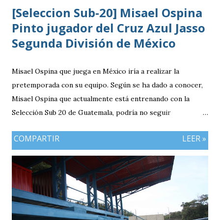
[Seleccion Sub-20] Misael Ospina
Pinto jugador del Cruz Azul Jasso
Segunda División de México
Misael Ospina que juega en México iría a realizar la
pretemporada con su equipo. Según se ha dado a conocer,
Misael Ospina que actualmente está entrenando con la
Selección Sub 20 de Guatemala, podría no seguir
entrenando con el combinado nacional porque su equipo, el
COMPARTIR
LEER »
Cruz Azul de México iniciará a realizar su pretemporada.
Bio Ospina, de madre guatemalteca y padre colombiano,
vivía en Estados Unidos antes de ir a ser una prueba a la
filial del Cruz Azul de México, club al que se vinculó tras
destacar en una gira en Europa. Misael Ospina Pinto Lugar
y fecha de nacimiento: Barberena, Santa Rosa, 29 de julio