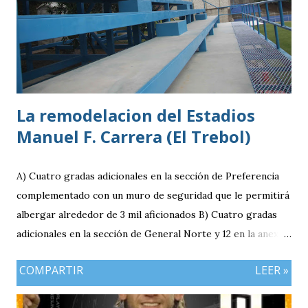
1996 Posición: Volante por derecha Peso: 143 libras
Estatura: 1.75 metros Equipo: Cruz Azul de Segunda
División de México Estudios: Quinto bachillerato en México
via. luchosolares.blogspot.com
La remodelacion del Estadios
Manuel F. Carrera (El Trebol)
A) Cuatro gradas adicionales en la sección de Preferencia
complementado con un muro de seguridad que le permitirá
albergar alrededor de 3 mil aficionados B) Cuatro gradas
adicionales en la sección de General Norte y 12 en la anexa
que va a pemitir acomodar a 2 mil 400 aficionados más. C)
COMPARTIR
LEER »
El área de la General Sur con entrada independiente será
ahora la localidad para los visitantes. En resumen el aforo