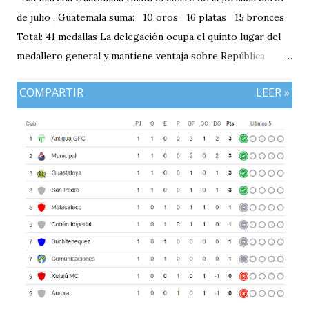
de julio , Guatemala suma: 10 oros 16 platas 15 bronces
Total: 41 medallas La delegación ocupa el quinto lugar del
medallero general y mantiene ventaja sobre República
Dominicana gracias a la mayor cantidad de medallas de
COMPARTIR
LEER »
plata, aunque ambos países registran el mismo número de
oros (10).