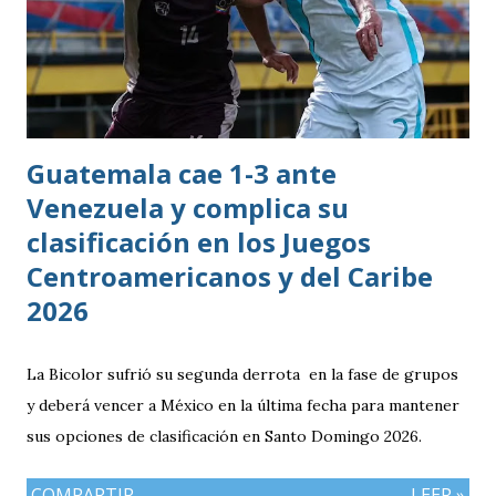
siendo la consecuencia más visible de una diferencia que ya
se había manifestado ante Costa Rica y que obligó a la
Bicolor a llegar a la última jornada pendiente de otros
resultados, particularmente del de Honduras vs. Panamá.
Guatemala cae 1-3 ante
Venezuela y complica su
clasificación en los Juegos
Centroamericanos y del Caribe
2026
La Bicolor sufrió su segunda derrota en la fase de grupos
y deberá vencer a México en la última fecha para mantener
sus opciones de clasificación en Santo Domingo 2026.
COMPARTIR
LEER »