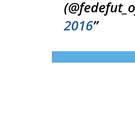
(@fedefut_o
2016