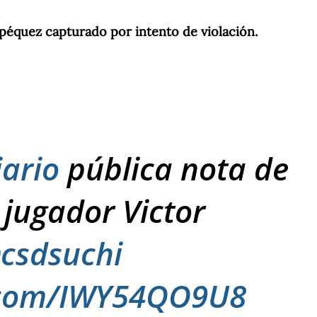
péquez capturado por intento de violación.
ario
pública nota de
 jugador Victor
csdsuchi
r.com/IWY54QO9U8