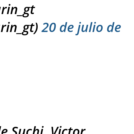
rin_gt
rin_gt)
20 de julio de
e Suchi, Victor