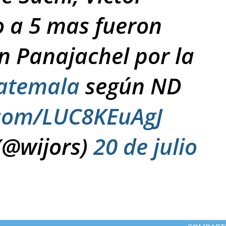
 a 5 mas fueron
n Panajachel por la
atemala
según ND
r.com/LUC8KEuAgJ
(@wijors)
20 de julio