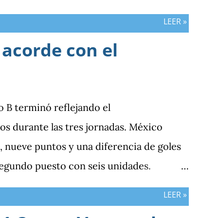
LEER »
 acorde con el
po B terminó reflejando el
s durante las tres jornadas. México
 nueve puntos y una diferencia de goles
segundo puesto con seis unidades.
n tres puntos y diferencia de -1, mientras
LEER »
sumar. ¿Por qué Guatemala terminó