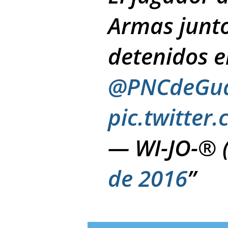
Armas junto
detenidos e
@PNCdeGu
pic.twitte
— WI-JO-® 
de 2016