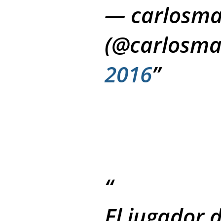
— carlosma
(@carlosma
2016
El jugador d