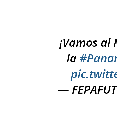
¡Vamos al 
la
#Pana
pic.twit
— FEPAFUT