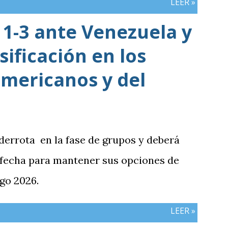
LEER »
cerró sin sumar. ¿Por qué Guatemala
1-3 ante Venezuela y
e otros resultados? Porque el equipo
sificación en los
iones frente al rival más débil del
e definían la clasificación fue superado
mericanos y del
siva y generación de ocasiones de gol. La
inó siendo la consecuencia más visible
había manifestado ante Costa Rica y que
 derrota en la fase de grupos y deberá
 la última jornada pendiente de otros
 fecha para mantener sus opciones de
del de Honduras vs. Panamá.
go 2026.
LEER »