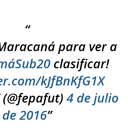
Maracaná para ver a
máSub20
clasificar!
ter.com/kJfBnKfG1X
 (@fepafut)
4 de julio
de 2016