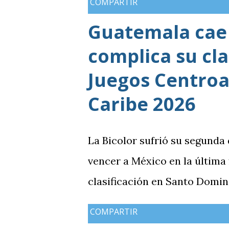
COMPARTIR
mientras Antigua y Barbuda 
Guatemala cae 
terminó tercera y dependió d
complica su cla
solo consiguió imponer condic
grupo. En los dos partidos qu
Juegos Centroa
en posesión, producción ofen
Caribe 2026
goleada frente a México term
de una diferencia que ya se 
La Bicolor sufrió su segunda
obligó a la Bicolor a llegar a
vencer a México en la última
resultados, particularmente 
clasificación en Santo Domin
COMPARTIR