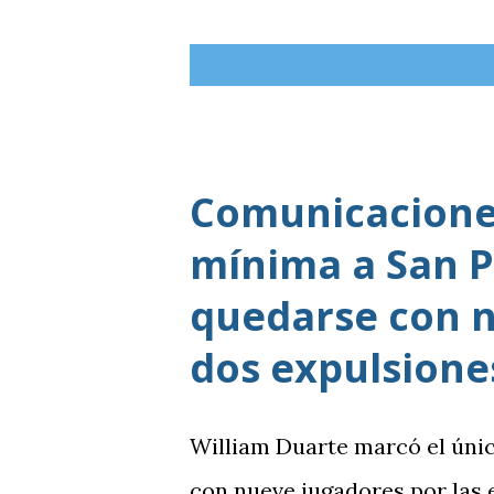
Comunicaciones
mínima a San P
quedarse con n
dos expulsione
William Duarte marcó el úni
con nueve jugadores por las