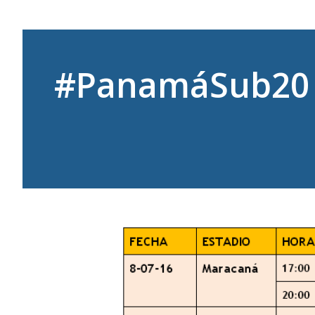
#PanamáSub20 