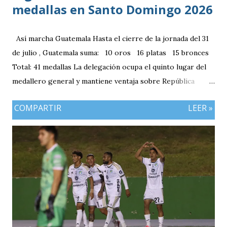
medallas en Santo Domingo 2026
Así marcha Guatemala Hasta el cierre de la jornada del 31
de julio , Guatemala suma: 10 oros 16 platas 15 bronces
Total: 41 medallas La delegación ocupa el quinto lugar del
medallero general y mantiene ventaja sobre República
Dominicana gracias a la mayor cantidad de medallas de
COMPARTIR
LEER »
plata, aunque ambos países registran el mismo número de
oros (10).