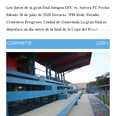
Los datos de la gran final Antigua GFC vs. Aurora FC Fecha:
Sábado 18 de julio de 2026 Horario: 7PM Sede: Estadio
Cementos Progreso, Ciudad de Guatemala La gran final se
disputará un día antes de la final de la Copa del Mundo de la
FIFA 2026 lo que convierte al 18 de julio en una jornada
COMPARTIR
LEER »
especialmente futbolera para los aficionados
guatemaltecos. Antigua GFC llega al partido como el
equipo más regular del torneo tras g