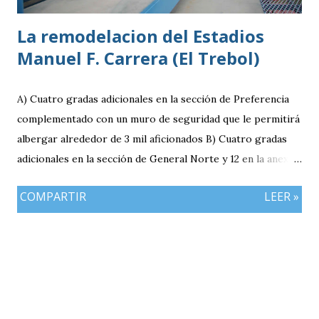
La remodelacion del Estadios
Manuel F. Carrera (El Trebol)
A) Cuatro gradas adicionales en la sección de Preferencia
complementado con un muro de seguridad que le permitirá
albergar alrededor de 3 mil aficionados B) Cuatro gradas
adicionales en la sección de General Norte y 12 en la anexa
que va a pemitir acomodar a 2 mil 400 aficionados más. C)
COMPARTIR
LEER »
El área de la General Sur con entrada independiente será
ahora la localidad para los visitantes. En resumen el aforo
del estadio queda ahora en 7 mil aficionados. Este domingo
se implementará un parqueo cuyo costo es de Q25
quetzales pero tiene un cupo limitadp. Continúa vigente el
servicio anterior en donde los aficionados se podrán
estacionar en el Parqueo de Tikal Futura. via.