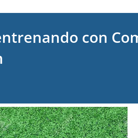
 entrenando con Co
n