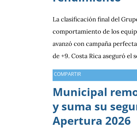
La clasificación final del Gru
comportamiento de los equipo
avanzó con campaña perfecta,
de +9. Costa Rica aseguró el 
Guatemala finalizó tercera co
COMPARTIR
Antigua y Barbuda cerró sin 
Municipal rem
tercera y dependió de otros r
y suma su segun
consiguió imponer condiciones
los dos partidos que definían 
Apertura 2026
producción ofensiva y genera