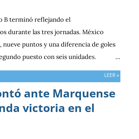
po B terminó reflejando el
s durante las tres jornadas. México
 nueve puntos y una diferencia de goles
segundo puesto con seis unidades.
n tres puntos y diferencia de -1, mientras
LEER »
sumar. ¿Por qué Guatemala terminó
ontó ante Marquense
esultados? Porque el equipo solo
da victoria en el
 frente al rival más débil del grupo. En
la clasificación fue superado en posesión,
ción de ocasiones de gol. La goleada