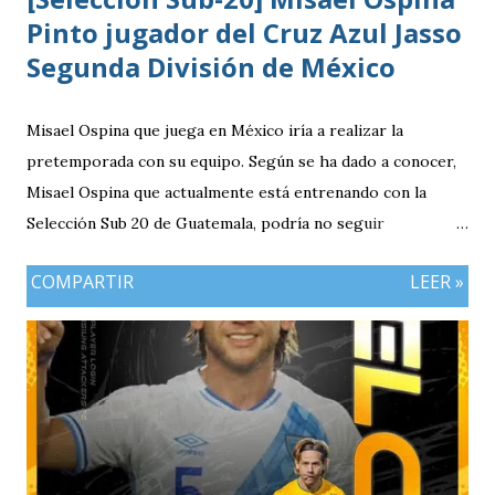
Pinto jugador del Cruz Azul Jasso
Segunda División de México
Misael Ospina que juega en México iría a realizar la
pretemporada con su equipo. Según se ha dado a conocer,
Misael Ospina que actualmente está entrenando con la
Selección Sub 20 de Guatemala, podría no seguir
entrenando con el combinado nacional porque su equipo, el
COMPARTIR
LEER »
Cruz Azul de México iniciará a realizar su pretemporada.
Bio Ospina, de madre guatemalteca y padre colombiano,
vivía en Estados Unidos antes de ir a ser una prueba a la
filial del Cruz Azul de México, club al que se vinculó tras
destacar en una gira en Europa. Misael Ospina Pinto Lugar
y fecha de nacimiento: Barberena, Santa Rosa, 29 de julio
1996 Posición: Volante por derecha Peso: 143 libras