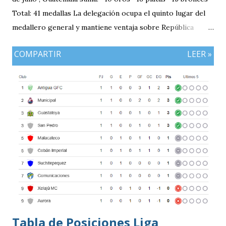
Total: 41 medallas La delegación ocupa el quinto lugar del
medallero general y mantiene ventaja sobre República
Dominicana gracias a la mayor cantidad de medallas de
COMPARTIR
LEER »
plata, aunque ambos países registran el mismo número de
oros (10).
Tabla de Posiciones Liga