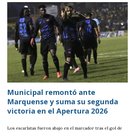
cerró sin sumar. ¿Por qué Guatemala terminó tercera y
dependió de otros resultados? Porque el equipo solo
consiguió imponer condiciones frente al rival más débil del
grupo. En los dos partidos que definían la clasificación fue
superado en posesión, producción ofensiva y generación de
ocasiones de gol. La goleada frente a México terminó
siendo la consecuencia más visible de una diferencia que ya
se había manifestado ante Costa Rica y que obligó a la
Bicolor a llegar a la última jornada pendiente de otros
resultados, particularmente del de Honduras vs. Panamá.
Municipal remontó ante
Marquense y suma su segunda
victoria en el Apertura 2026
Los escarlatas fueron abajo en el marcador tras el gol de