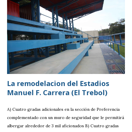
Kaohsiung Attackers FC, una institución de crecimiento
reciente dentro del fútbol taiwanés. El club nació en 2016
con su equipo femenino y fue hasta 2025 cuando creó su
rama masculina, la cual comenzó su recorrido en la Segunda
División antes de conseguir el ascenso a la máxima
categoría.
La remodelacion del Estadios
Manuel F. Carrera (El Trebol)
A) Cuatro gradas adicionales en la sección de Preferencia
complementado con un muro de seguridad que le permitirá
albergar alrededor de 3 mil aficionados B) Cuatro gradas