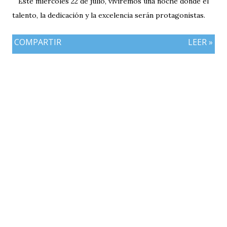
Este miércoles 22 de julio, viviremos una noche donde el
talento, la dedicación y la excelencia serán protagonistas.
COMPARTIR
LEER »