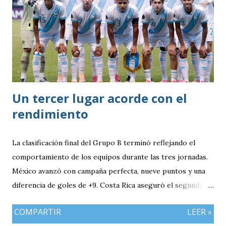
Un tercer lugar acorde con el
rendimiento
La clasificación final del Grupo B terminó reflejando el
comportamiento de los equipos durante las tres jornadas.
México avanzó con campaña perfecta, nueve puntos y una
diferencia de goles de +9. Costa Rica aseguró el segundo
puesto con seis unidades. Guatemala finalizó tercera con
COMPARTIR
LEER »
tres puntos y diferencia de -1, mientras Antigua y Barbuda