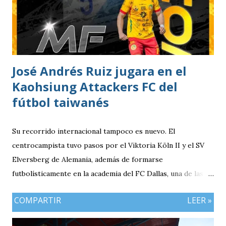
Estatura: 1.75 metros Equipo: Cruz Azul de Segunda
División de México Estudios: Quinto bachillerato en México
via. luchosolares.blogspot.com
José Andrés Ruiz jugara en el
Kaohsiung Attackers FC del
fútbol taiwanés
Su recorrido internacional tampoco es nuevo. El
centrocampista tuvo pasos por el Viktoria Köln II y el SV
Elversberg de Alemania, además de formarse
futbolísticamente en la academia del FC Dallas, una de las
canteras más reconocidas de los Estados Unidos,
COMPARTIR
LEER »
experiencia que marcó el inicio de su desarrollo como
profesional. Ahora, el guatemalteco se incorpora al