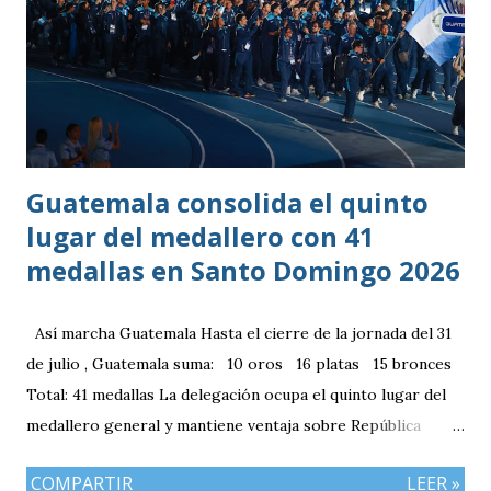
Guatemala consolida el quinto
lugar del medallero con 41
medallas en Santo Domingo 2026
Así marcha Guatemala Hasta el cierre de la jornada del 31
de julio , Guatemala suma: 10 oros 16 platas 15 bronces
Total: 41 medallas La delegación ocupa el quinto lugar del
medallero general y mantiene ventaja sobre República
Dominicana gracias a la mayor cantidad de medallas de
COMPARTIR
LEER »
plata, aunque ambos países registran el mismo número de