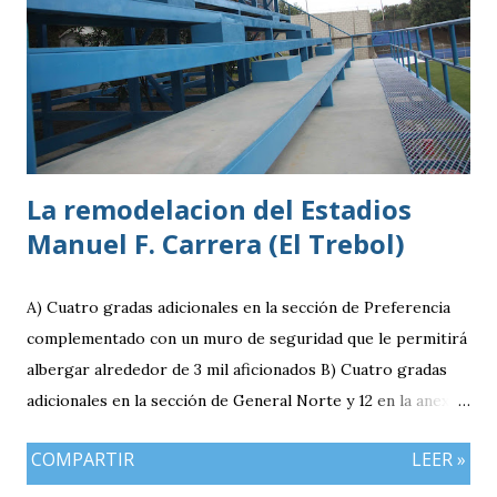
1996 Posición: Volante por derecha Peso: 143 libras
Estatura: 1.75 metros Equipo: Cruz Azul de Segunda
División de México Estudios: Quinto bachillerato en México
via. luchosolares.blogspot.com
La remodelacion del Estadios
Manuel F. Carrera (El Trebol)
A) Cuatro gradas adicionales en la sección de Preferencia
complementado con un muro de seguridad que le permitirá
albergar alrededor de 3 mil aficionados B) Cuatro gradas
adicionales en la sección de General Norte y 12 en la anexa
que va a pemitir acomodar a 2 mil 400 aficionados más. C)
COMPARTIR
LEER »
El área de la General Sur con entrada independiente será
ahora la localidad para los visitantes. En resumen el aforo