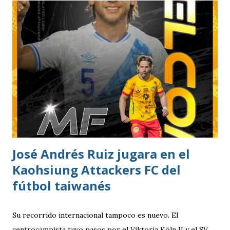
del estadio queda ahora en 7 mil aficionados. Este domingo
se implementará un parqueo cuyo costo es de Q25
quetzales pero tiene un cupo limitadp. Continúa vigente el
servicio anterior en donde los aficionados se podrán
estacionar en el Parqueo de Tikal Futura. via.
José Andrés Ruiz jugara en el
Kaohsiung Attackers FC del
fútbol taiwanés
Su recorrido internacional tampoco es nuevo. El
centrocampista tuvo pasos por el Viktoria Köln II y el SV