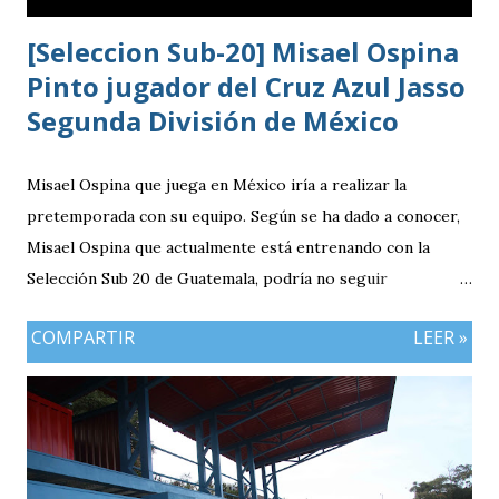
[Seleccion Sub-20] Misael Ospina
Pinto jugador del Cruz Azul Jasso
Segunda División de México
Misael Ospina que juega en México iría a realizar la
pretemporada con su equipo. Según se ha dado a conocer,
Misael Ospina que actualmente está entrenando con la
Selección Sub 20 de Guatemala, podría no seguir
entrenando con el combinado nacional porque su equipo, el
COMPARTIR
LEER »
Cruz Azul de México iniciará a realizar su pretemporada.
Bio Ospina, de madre guatemalteca y padre colombiano,
vivía en Estados Unidos antes de ir a ser una prueba a la
filial del Cruz Azul de México, club al que se vinculó tras
destacar en una gira en Europa. Misael Ospina Pinto Lugar
y fecha de nacimiento: Barberena, Santa Rosa, 29 de julio