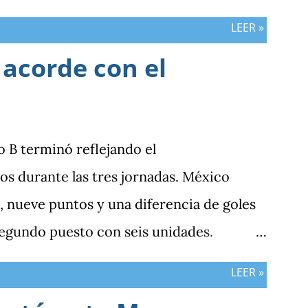
LEER »
 acorde con el
po B terminó reflejando el
s durante las tres jornadas. México
 nueve puntos y una diferencia de goles
segundo puesto con seis unidades.
n tres puntos y diferencia de -1, mientras
LEER »
sumar. ¿Por qué Guatemala terminó