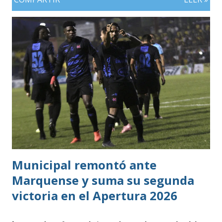
plata, aunque ambos países registran el mismo número de
oros (10).
Municipal remontó ante
Marquense y suma su segunda
victoria en el Apertura 2026