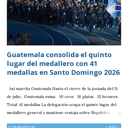
servicio anterior en donde los aficionados se podrán
estacionar en el Parqueo de Tikal Futura. via.
Guatemala consolida el quinto
lugar del medallero con 41
medallas en Santo Domingo 2026
Así marcha Guatemala Hasta el cierre de la jornada del 31
de julio , Guatemala suma: 10 oros 16 platas 15 bronces
Total: 41 medallas La delegación ocupa el quinto lugar del
medallero general y mantiene ventaja sobre República
Dominicana gracias a la mayor cantidad de medallas de
COMPARTIR
LEER »