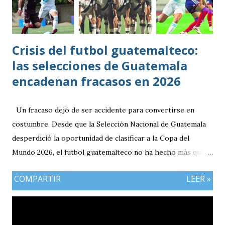
Crisis del futbol guatemalteco:
las selecciones de Guatemala
encadenan fracasos en 2026
Un fracaso dejó de ser accidente para convertirse en
costumbre. Desde que la Selección Nacional de Guatemala
desperdició la oportunidad de clasificar a la Copa del
Mundo 2026, el futbol guatemalteco no ha hecho más que
acumular decepciones. Lo que parecía un tropiezo aislado
COMPARTIR
LEER »
terminó destapando una realidad incómoda: las selecciones
nacionales atraviesan una crisis de resultados que refleja las
profundas carencias estructurales del balompié nacional. La
Bicolor absoluta abrió el año de la peor manera. Perdió los