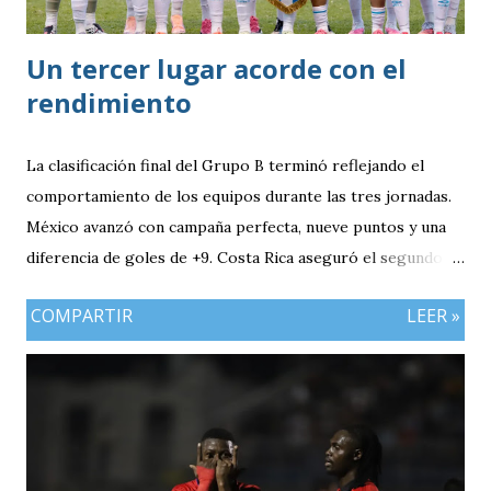
Un tercer lugar acorde con el
rendimiento
La clasificación final del Grupo B terminó reflejando el
comportamiento de los equipos durante las tres jornadas.
México avanzó con campaña perfecta, nueve puntos y una
diferencia de goles de +9. Costa Rica aseguró el segundo
puesto con seis unidades. Guatemala finalizó tercera con
COMPARTIR
LEER »
tres puntos y diferencia de -1, mientras Antigua y Barbuda
cerró sin sumar. ¿Por qué Guatemala terminó tercera y
dependió de otros resultados? Porque el equipo solo
consiguió imponer condiciones frente al rival más débil del
grupo. En los dos partidos que definían la clasificación fue
superado en posesión, producción ofensiva y generación de