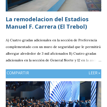
La remodelacion del Estadios
Manuel F. Carrera (El Trebol)
A) Cuatro gradas adicionales en la sección de Preferencia
complementado con un muro de seguridad que le permitirá
albergar alrededor de 3 mil aficionados B) Cuatro gradas
adicionales en la sección de General Norte y 12 en la anexa
que va a pemitir acomodar a 2 mil 400 aficionados más. C)
COMPARTIR
LEER »
El área de la General Sur con entrada independiente será
ahora la localidad para los visitantes. En resumen el aforo
del estadio queda ahora en 7 mil aficionados. Este domingo
se implementará un parqueo cuyo costo es de Q25
quetzales pero tiene un cupo limitadp. Continúa vigente el