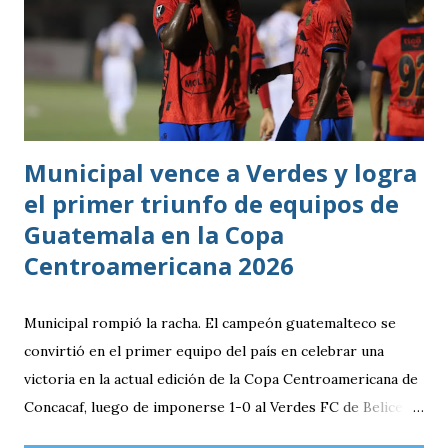
ocasiones de gol. La goleada frente a México terminó
siendo la consecuencia más visible de una diferencia que ya
se había manifestado ante Costa Rica y que obligó a la
Bicolor a llegar a la última jornada pendiente de otros
resultados, particularmente del de Honduras vs. Panamá.
Municipal vence a Verdes y logra
el primer triunfo de equipos de
Guatemala en la Copa
Centroamericana 2026
Municipal rompió la racha. El campeón guatemalteco se
convirtió en el primer equipo del país en celebrar una
victoria en la actual edición de la Copa Centroamericana de
Concacaf, luego de imponerse 1-0 al Verdes FC de Belice en
el FFB Stadium de Belmopán. El conjunto escarlata llegaba