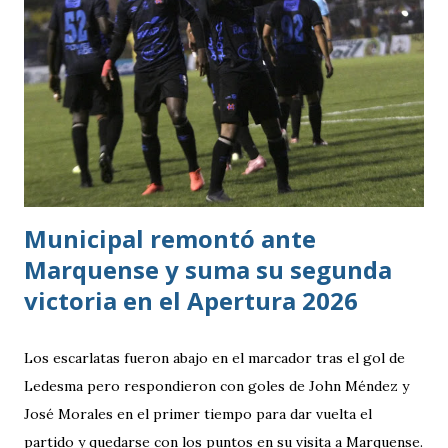
grupo. En los dos partidos que definían la clasificación fue
superado en posesión, producción ofensiva y generación de
ocasiones de gol. La goleada frente a México terminó
siendo la consecuencia más visible de una diferencia que ya
se había manifestado ante Costa Rica y que obligó a la
Bicolor a llegar a la última jornada pendiente de otros
resultados, particularmente del de Honduras vs. Panamá.
Municipal remontó ante
Marquense y suma su segunda
victoria en el Apertura 2026
Los escarlatas fueron abajo en el marcador tras el gol de
Ledesma pero respondieron con goles de John Méndez y
José Morales en el primer tiempo para dar vuelta el
partido y quedarse con los puntos en su visita a Marquense.