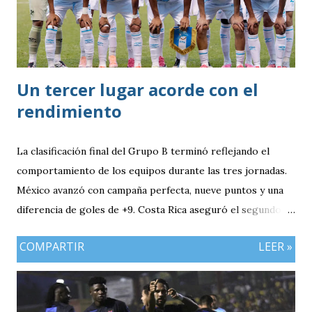
Un tercer lugar acorde con el
rendimiento
La clasificación final del Grupo B terminó reflejando el
comportamiento de los equipos durante las tres jornadas.
México avanzó con campaña perfecta, nueve puntos y una
diferencia de goles de +9. Costa Rica aseguró el segundo
puesto con seis unidades. Guatemala finalizó tercera con
COMPARTIR
LEER »
tres puntos y diferencia de -1, mientras Antigua y Barbuda
cerró sin sumar. ¿Por qué Guatemala terminó tercera y
dependió de otros resultados? Porque el equipo solo
consiguió imponer condiciones frente al rival más débil del