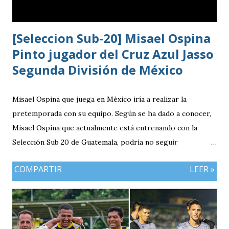
[Seleccion Sub-20] Misael Ospina
Pinto jugador del Cruz Azul Jasso
Segunda División de México
Misael Ospina que juega en México iría a realizar la
pretemporada con su equipo. Según se ha dado a conocer,
Misael Ospina que actualmente está entrenando con la
Selección Sub 20 de Guatemala, podría no seguir
entrenando con el combinado nacional porque su equipo, el
COMPARTIR
LEER »
Cruz Azul de México iniciará a realizar su pretemporada.
Bio Ospina, de madre guatemalteca y padre colombiano,
vivía en Estados Unidos antes de ir a ser una prueba a la
filial del Cruz Azul de México, club al que se vinculó tras
destacar en una gira en Europa. Misael Ospina Pinto Lugar