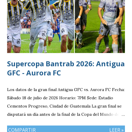
y fecha de nacimiento: Barberena, Santa Rosa, 29 de julio
1996 Posición: Volante por derecha Peso: 143 libras
Estatura: 1.75 metros Equipo: Cruz Azul de Segunda
División de México Estudios: Quinto bachillerato en México
via. luchosolares.blogspot.com
Supercopa Bantrab 2026: Antigua
GFC - Aurora FC
Los datos de la gran final Antigua GFC vs. Aurora FC Fecha:
Sábado 18 de julio de 2026 Horario: 7PM Sede: Estadio
Cementos Progreso, Ciudad de Guatemala La gran final se
disputará un día antes de la final de la Copa del Mundo de la
FIFA 2026 lo que convierte al 18 de julio en una jornada
COMPARTIR
LEER »
especialmente futbolera para los aficionados