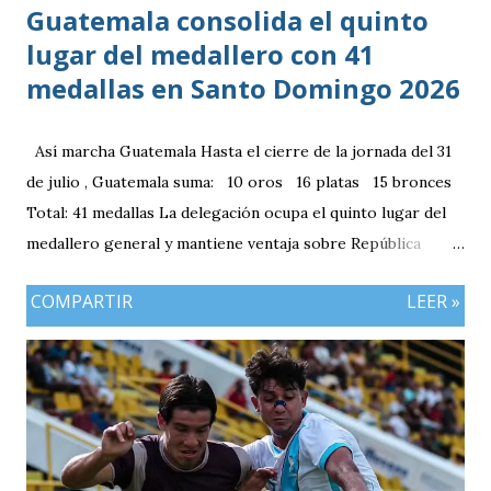
Guatemala consolida el quinto
lugar del medallero con 41
medallas en Santo Domingo 2026
Así marcha Guatemala Hasta el cierre de la jornada del 31
de julio , Guatemala suma: 10 oros 16 platas 15 bronces
Total: 41 medallas La delegación ocupa el quinto lugar del
medallero general y mantiene ventaja sobre República
Dominicana gracias a la mayor cantidad de medallas de
COMPARTIR
LEER »
plata, aunque ambos países registran el mismo número de
oros (10).