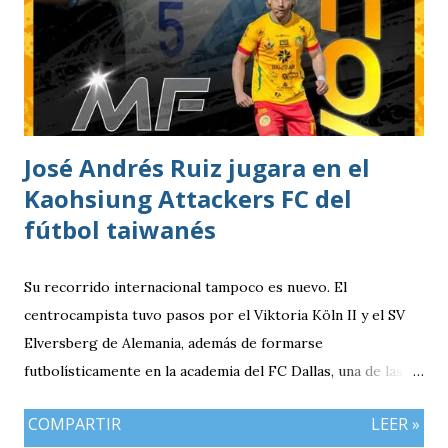
José Andrés Ruiz jugara en el
Kaohsiung Attackers FC del
fútbol taiwanés
Su recorrido internacional tampoco es nuevo. El
centrocampista tuvo pasos por el Viktoria Köln II y el SV
Elversberg de Alemania, además de formarse
futbolísticamente en la academia del FC Dallas, una de las
canteras más reconocidas de los Estados Unidos,
COMPARTIR
LEER »
experiencia que marcó el inicio de su desarrollo como