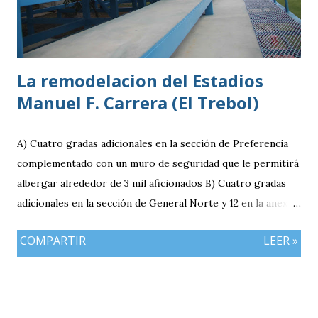
La remodelacion del Estadios
Manuel F. Carrera (El Trebol)
A) Cuatro gradas adicionales en la sección de Preferencia
complementado con un muro de seguridad que le permitirá
albergar alrededor de 3 mil aficionados B) Cuatro gradas
adicionales en la sección de General Norte y 12 en la anexa
que va a pemitir acomodar a 2 mil 400 aficionados más. C)
COMPARTIR
LEER »
El área de la General Sur con entrada independiente será
ahora la localidad para los visitantes. En resumen el aforo
del estadio queda ahora en 7 mil aficionados. Este domingo
se implementará un parqueo cuyo costo es de Q25