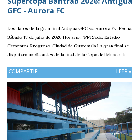
Supercopa Bantrab 2026: Antigua
GFC - Aurora FC
Los datos de la gran final Antigua GFC vs. Aurora FC Fecha:
Sábado 18 de julio de 2026 Horario: 7PM Sede: Estadio
Cementos Progreso, Ciudad de Guatemala La gran final se
disputará un día antes de la final de la Copa del Mundo de la
FIFA 2026 lo que convierte al 18 de julio en una jornada
COMPARTIR
LEER »
especialmente futbolera para los aficionados
guatemaltecos. Antigua GFC llega al partido como el
equipo más regular del torneo tras g