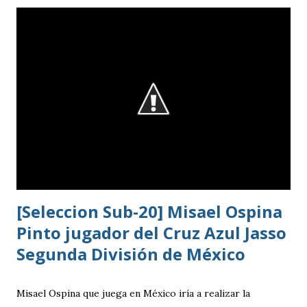
profesional. Ahora, el guatemalteco se incorpora al
Kaohsiung Attackers FC, una institución de crecimiento
reciente dentro del fútbol taiwanés. El club nació en 2016
con su equipo femenino y fue hasta 2025 cuando creó su
rama masculina, la cual comenzó su recorrido en la Segunda
División antes de conseguir el ascenso a la máxima
categoría.
[Seleccion Sub-20] Misael Ospina
Pinto jugador del Cruz Azul Jasso
Segunda División de México
Misael Ospina que juega en México iría a realizar la