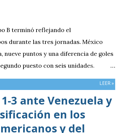
po B terminó reflejando el
os durante las tres jornadas. México
 nueve puntos y una diferencia de goles
 segundo puesto con seis unidades.
n tres puntos y diferencia de -1,
LEER »
cerró sin sumar. ¿Por qué Guatemala
1-3 ante Venezuela y
e otros resultados? Porque el equipo
sificación en los
iones frente al rival más débil del
e definían la clasificación fue superado
mericanos y del