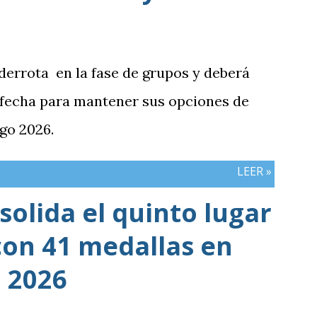
siva y generación de ocasiones de gol. La
inó siendo la consecuencia más visible
había manifestado ante Costa Rica y que
 derrota en la fase de grupos y deberá
 la última jornada pendiente de otros
 fecha para mantener sus opciones de
del de Honduras vs. Panamá.
go 2026.
LEER »
olida el quinto lugar
con 41 medallas en
 2026