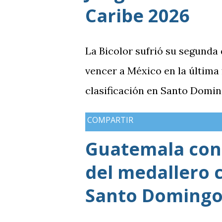
en posesión, producción ofen
Caribe 2026
goleada frente a México term
de una diferencia que ya se 
La Bicolor sufrió su segunda
obligó a la Bicolor a llegar a
vencer a México en la última
resultados, particularmente 
clasificación en Santo Domin
COMPARTIR
Guatemala cons
del medallero 
Santo Domingo