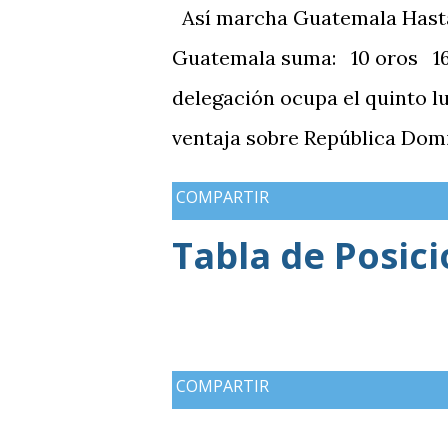
Así marcha Guatemala Hasta el
Guatemala suma: 10 oros 16 
delegación ocupa el quinto l
ventaja sobre República Domi
medallas de plata, aunque a
COMPARTIR
de oros (10).
Tabla de Posic
COMPARTIR