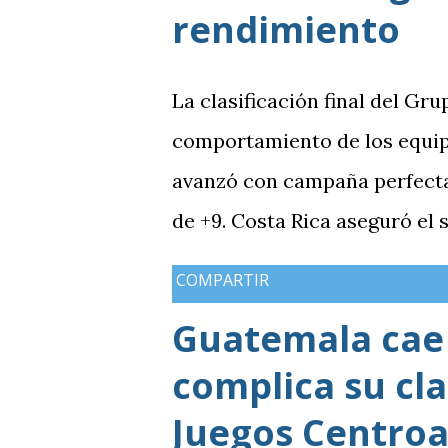
rendimiento
La clasificación final del Gru
comportamiento de los equip
avanzó con campaña perfecta,
de +9. Costa Rica aseguró el
Guatemala finalizó tercera co
COMPARTIR
mientras Antigua y Barbuda 
Guatemala cae 
terminó tercera y dependió d
complica su cla
solo consiguió imponer condic
grupo. En los dos partidos qu
Juegos Centroa